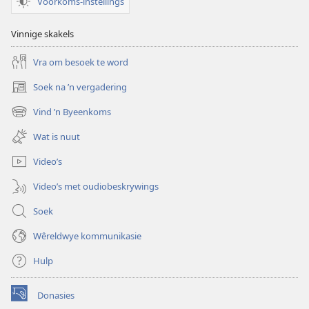
Voorkoms-instellings
Vinnige skakels
Vra om besoek te word
Soek na ’n vergadering
(maak
nuwe
Vind ’n Byeenkoms
(maak
venster
nuwe
oop)
Wat is nuut
venster
oop)
Video’s
Video’s met oudiobeskrywings
Soek
Wêreldwye kommunikasie
Hulp
Donasies
(maak