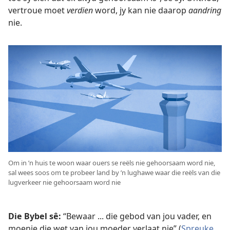
vertroue moet
verdien
word, jy kan nie daarop
aandring
nie.
Om in ’n huis te woon waar ouers se reëls nie gehoorsaam word nie,
sal wees soos om te probeer land by ’n lughawe waar die reëls van die
lugverkeer nie gehoorsaam word nie
Die Bybel sê:
“Bewaar ... die gebod van jou vader, en
moenie die wet van jou moeder verlaat nie” (
Spreuke