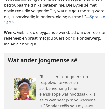
betroubaarheid niks beteken nie. Die Bybel sê met
goeie rede die volgende: “Hy wat nie gou toornig word
nie, is oorvloedig in onderskeidingsvermoë.”—
Spreuke
14:29
.
Wenk:
Gebruik die bygaande werkblad om oor reëls te
redeneer, en praat met jou ouers oor die onderwerp,
indien dit nodig is.
Wat ander jongmense sê
“Reëls leer ’n jongmens om
respekvol te wees en
selfbeheersing te hê—
eienskappe wat noodsaaklik is
selfs wanneer jy ’n volwassene
is.” Sonder reëls sou my lewe