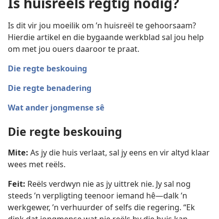
Is huisreëls regtig nodig?
Is dit vir jou moeilik om ’n huisreël te gehoorsaam?
Hierdie artikel en die bygaande werkblad sal jou help
om met jou ouers daaroor te praat.
Die regte beskouing
Die regte benadering
Wat ander jongmense sê
Die regte beskouing
Mite:
As jy die huis verlaat, sal jy eens en vir altyd klaar
wees met reëls.
Feit:
Reëls verdwyn nie as jy uittrek nie. Jy sal nog
steeds ’n verpligting teenoor iemand hê—dalk ’n
werkgewer, ’n verhuurder of selfs die regering. “Ek