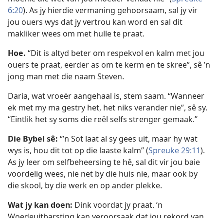
6:20
). As jy hierdie vermaning gehoorsaam, sal jy vir
jou ouers wys dat jy vertrou kan word en sal dit
makliker wees om met hulle te praat.
Hoe.
“Dit is altyd beter om respekvol en kalm met jou
ouers te praat, eerder as om te kerm en te skree”, sê ’n
jong man met die naam Steven.
Daria, wat vroeër aangehaal is, stem saam. “Wanneer
ek met my ma gestry het, het niks verander nie”, sê sy.
“Eintlik het sy soms die reël selfs strenger gemaak.”
Die Bybel sê:
“’n Sot laat al sy gees uit, maar hy wat
wys is, hou dit tot op die laaste kalm” (
Spreuke 29:11
).
As jy leer om selfbeheersing te hê, sal dit vir jou baie
voordelig wees, nie net by die huis nie, maar ook by
die skool, by die werk en op ander plekke.
Wat jy kan doen:
Dink voordat jy praat. ’n
Woedeuitbarsting kan veroorsaak dat jou rekord van