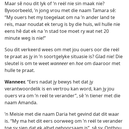
Maar sê nou dit lyk of ’n reël nie sin maak nie?
Byvoorbeeld, ’n jong vrou met die naam Tamara sê:
“My ouers het my toegelaat om na ’n ander land te
reis, maar noudat ek terug is by die huis, wil hulle nie
eens hê dat ek na ’n stad toe moet ry wat net 20
minute weg is nie!”
Sou dit verkeerd wees om met jou ouers oor die reël
te praat as jy in ’n soortgelyke situasie is? Glad nie! Die
sleutel is om te weet
wanneer
en
hoe
om daaroor met
hulle te praat.
Wanneer.
“Eers nadat jy bewys het dat jy
verantwoordelik is en vertrou kan word, kan jy jou
ouers vra om ’n reël te verander”, sê ’n tiener met die
naam Amanda.
’n Meisie met die naam Daria het gevind dat dit waar
is. “My ma het dit eers oorweeg om ’n reël te verander
toe sy sien dat ek altyd gehoorsaam is”, sê sy. Onthou,