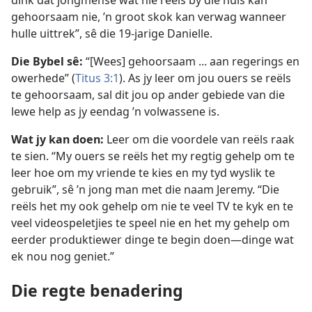
dink dat jongmense wat nie reëls by die huis kan
gehoorsaam nie, ’n groot skok kan verwag wanneer
hulle uittrek”, sê die 19-jarige Danielle.
Die Bybel sê:
“[Wees] gehoorsaam ... aan regerings en
owerhede” (
Titus 3:1
). As jy leer om jou ouers se reëls
te gehoorsaam, sal dit jou op ander gebiede van die
lewe help as jy eendag ’n volwassene is.
Wat jy kan doen:
Leer om die voordele van reëls raak
te sien. “My ouers se reëls het my regtig gehelp om te
leer hoe om my vriende te kies en my tyd wyslik te
gebruik”, sê ’n jong man met die naam Jeremy. “Die
reëls het my ook gehelp om nie te veel TV te kyk en te
veel videospeletjies te speel nie en het my gehelp om
eerder produktiewer dinge te begin doen—dinge wat
ek nou nog geniet.”
Die regte benadering