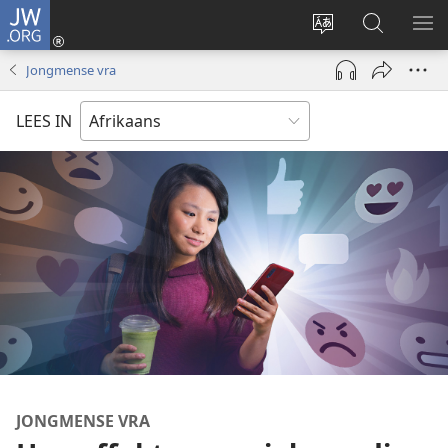
JW.ORG
Meld
aan
Verander
Soek
VE
(maak
taal
op
KIE
Jongmense vra
nuwe
van
JW.ORG
venster
webwerf
LEES IN
oop)
JONGMENSE VRA