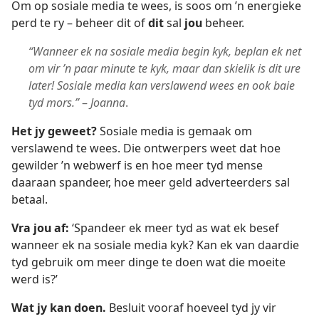
Om op sosiale media te wees, is soos om ’n energieke
perd te ry – beheer dit of
dit
sal
jou
beheer.
“Wanneer ek na sosiale media begin kyk, beplan ek net
om vir ’n paar minute te kyk, maar dan skielik is dit ure
later! Sosiale media kan verslawend wees en ook baie
tyd mors.”
–
Joanna
.
Het jy geweet?
Sosiale media is gemaak om
verslawend te wees. Die ontwerpers weet dat hoe
gewilder ’n webwerf is en hoe meer tyd mense
daaraan spandeer, hoe meer geld adverteerders sal
betaal.
Vra jou af:
‘Spandeer ek meer tyd as wat ek besef
wanneer ek na sosiale media kyk? Kan ek van daardie
tyd gebruik om meer dinge te doen wat die moeite
werd is?’
Wat jy kan doen.
Besluit vooraf hoeveel tyd jy vir