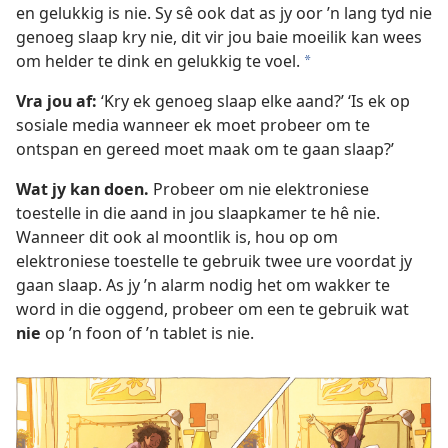
en gelukkig is nie. Sy sê ook dat as jy oor ’n lang tyd nie
genoeg slaap kry nie, dit vir jou baie moeilik kan wees
om helder te dink en gelukkig te voel.
a
Vra jou af:
‘Kry ek genoeg slaap elke aand?’ ‘Is ek op
sosiale media wanneer ek moet probeer om te
ontspan en gereed moet maak om te gaan slaap?’
Wat jy kan doen.
Probeer om nie elektroniese
toestelle in die aand in jou slaapkamer te hê nie.
Wanneer dit ook al moontlik is, hou op om
elektroniese toestelle te gebruik twee ure voordat jy
gaan slaap. As jy ’n alarm nodig het om wakker te
word in die oggend, probeer om een te gebruik wat
nie
op ’n foon of ’n tablet is nie.