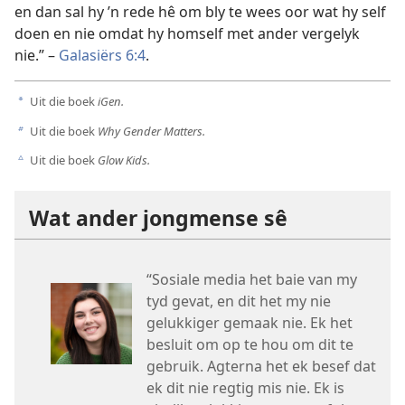
en dan sal hy ’n rede hê om bly te wees oor wat hy self
doen en nie omdat hy homself met ander vergelyk
nie.” –
Galasiërs 6:4
.
Uit die boek
iGen.
a
Uit die boek
Why Gender Matters.
b
Uit die boek
Glow Kids.
c
Wat ander jongmense sê
“Sosiale media het baie van my
tyd gevat, en dit het my nie
gelukkiger gemaak nie. Ek het
besluit om op te hou om dit te
gebruik. Agterna het ek besef dat
ek dit nie regtig mis nie. Ek is