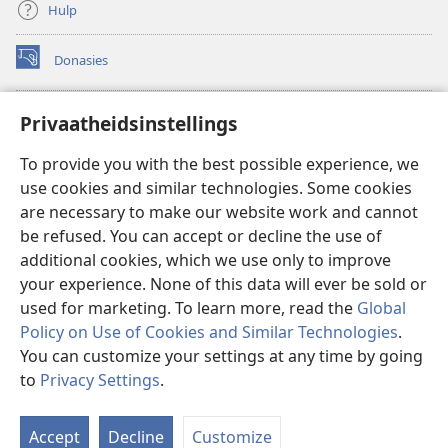
Hulp
Donasies
(maak
nuwe
venster
Wagtoring – AANLYN BIBLIOTEEK
Privaatheidsinstellings
(maak
oop)
nuwe
®
JW Hub
To provide you with the best possible experience, we
venster
(maak
oop)
use cookies and similar technologies. Some cookies
nuwe
®
JW Library
venster
are necessary to make our website work and cannot
oop)
be refused. You can accept or decline the use of
Watchtower Library
additional cookies, which we use only to improve
your experience. None of this data will ever be sold or
used for marketing. To learn more, read the
Global
Policy on Use of Cookies and Similar Technologies
.
Copyright
© 2026 Watch Tower Bible and Tract Society of Pennsylvania.
You can customize your settings at any time by going
GEBRUIKSVOORWAARDES
|
PRIVAATHEIDSBELEID
|
to
Privacy Settings
.
PRIVAATHEIDSINSTELLINGS
Accept
Decline
Customize