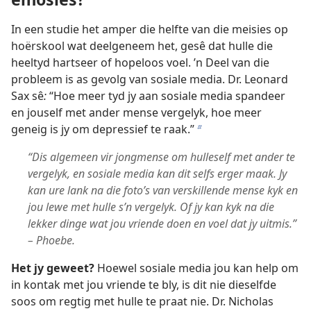
In een studie het amper die helfte van die meisies op
hoërskool wat deelgeneem het, gesê dat hulle die
heeltyd hartseer of hopeloos voel. ’n Deel van die
probleem is as gevolg van sosiale media. Dr. Leonard
Sax sê
:
“Hoe meer tyd jy aan sosiale media spandeer
en jouself met ander mense vergelyk, hoe meer
geneig is jy om depressief te raak.”
b
“Dis algemeen vir jongmense om hulleself met ander te
vergelyk, en sosiale media kan dit selfs erger maak. Jy
kan ure lank na die foto’s van verskillende mense kyk en
jou lewe met hulle s’n vergelyk. Of jy kan kyk na die
lekker dinge wat jou vriende doen en voel dat jy uitmis.”
– Phoebe.
Het jy geweet?
Hoewel sosiale media jou kan help om
in kontak met jou vriende te bly, is dit nie dieselfde
soos om regtig met hulle te praat nie. Dr. Nicholas