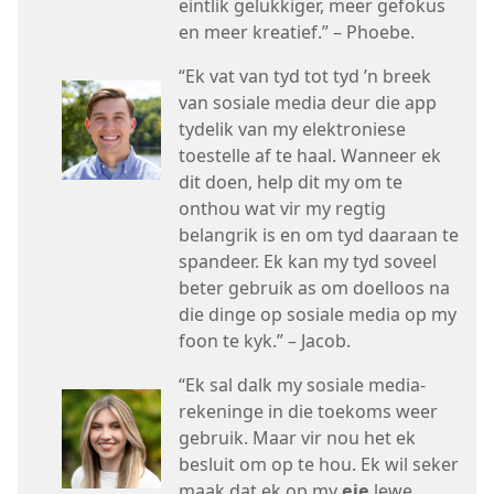
eintlik gelukkiger, meer gefokus
en meer kreatief.” – Phoebe.
“Ek vat van tyd tot tyd ’n breek
van sosiale media deur die app
tydelik van my elektroniese
toestelle af te haal. Wanneer ek
dit doen, help dit my om te
onthou wat vir my regtig
belangrik is en om tyd daaraan te
spandeer. Ek kan my tyd soveel
beter gebruik as om doelloos na
die dinge op sosiale media op my
foon te kyk.” – Jacob.
“Ek sal dalk my sosiale media-
rekeninge in die toekoms weer
gebruik. Maar vir nou het ek
besluit om op te hou. Ek wil seker
maak dat ek op my
eie
lewe