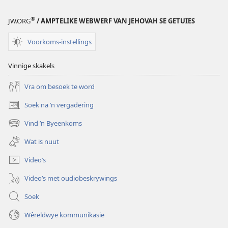
®
JW.ORG
/ AMPTELIKE WEBWERF VAN JEHOVAH SE GETUIES
Voorkoms-instellings
Vinnige skakels
Vra om besoek te word
Soek na ’n vergadering
(maak
nuwe
Vind ’n Byeenkoms
(maak
venster
nuwe
oop)
Wat is nuut
venster
oop)
Video’s
Video’s met oudiobeskrywings
Soek
Wêreldwye kommunikasie