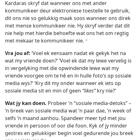
Kardaras skryf dat wanneer ons met ander
kommunikeer deur elektroniese toestelle te gebruik,
dit ons nie so gelukkig maak soos wanneer ons direk
met mense kommunikeer nie. Hy skryf verder dat dit
nie help met hierdie behoefte wat ons het om regtig
met mekaar te kommunikeer nie.
c
Vra jou af:
‘Voel ek eensaam nadat ek gekyk het na
wat my vriende doen?’ ‘Voel ek dat my lewe vervelig is
in vergelyking met die opwindende lewe wat my
vriende voorgee om te hê en in hulle foto’s op sosiale
media wys?’ ‘Kry dit my onder wanneer ek iets op
sosiale media sit en min of geen
“likes”
kry nie?’
Wat jy kan doen.
Probeer ’n “sosiale media-detoks” –
’n breek van sosiale media wat ’n paar dae, ’n week of
selfs ’n maand aanhou. Spandeer meer tyd met jou
vriende in persoon of oor die foon. Kyk of jy minder
gestres en gelukkiger begin voel gedurende jou breek