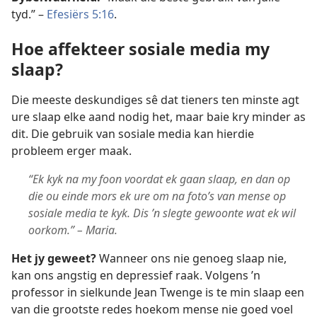
tyd.” –
Efesiërs 5:16
.
Hoe affekteer sosiale media my
slaap?
Die meeste deskundiges sê dat tieners ten minste agt
ure slaap elke aand nodig het, maar baie kry minder as
dit. Die gebruik van sosiale media kan hierdie
probleem erger maak.
“Ek kyk na my foon voordat ek gaan slaap, en dan op
die ou einde mors ek ure om na foto’s van mense op
sosiale media te kyk. Dis ’n slegte gewoonte wat ek wil
oorkom.” – Maria.
Het jy geweet?
Wanneer ons nie genoeg slaap nie,
kan ons angstig en depressief raak. Volgens ’n
professor in sielkunde Jean Twenge is te min slaap een
van die grootste redes hoekom mense nie goed voel