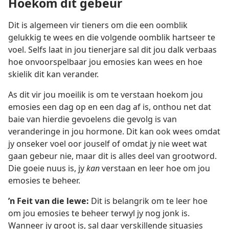
Hoekom dit gebeur
Dit is algemeen vir tieners om die een oomblik
gelukkig te wees en die volgende oomblik hartseer te
voel. Selfs laat in jou tienerjare sal dit jou dalk verbaas
hoe onvoorspelbaar jou emosies kan wees en hoe
skielik dit kan verander.
As dit vir jou moeilik is om te verstaan hoekom jou
emosies een dag op en een dag af is, onthou net dat
baie van hierdie gevoelens die gevolg is van
veranderinge in jou hormone. Dit kan ook wees omdat
jy onseker voel oor jouself of omdat jy nie weet wat
gaan gebeur nie, maar dit is alles deel van grootword.
Die goeie nuus is, jy
kan
verstaan en leer hoe om jou
emosies te beheer.
’n Feit van die lewe:
Dit is belangrik om te leer hoe
om jou emosies te beheer terwyl jy nog jonk is.
Wanneer jy groot is, sal daar verskillende situasies