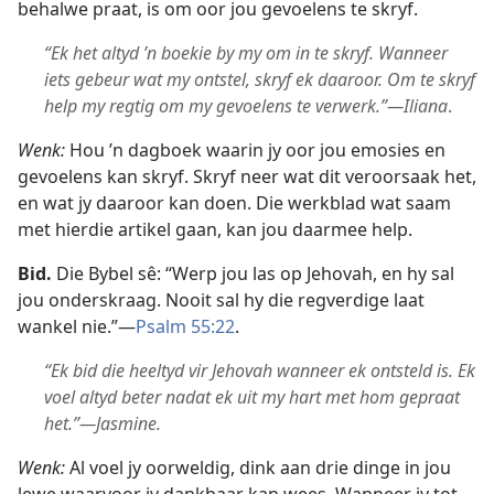
behalwe praat, is om oor jou gevoelens te skryf.
“Ek het altyd ’n boekie by my om in te skryf. Wanneer
iets gebeur wat my ontstel, skryf ek daaroor. Om te skryf
help my regtig om my gevoelens te verwerk.”—Iliana
.
Wenk:
Hou ’n dagboek waarin jy oor jou emosies en
gevoelens kan skryf. Skryf neer wat dit veroorsaak het,
en wat jy daaroor kan doen. Die werkblad wat saam
met hierdie artikel gaan, kan jou daarmee help.
Bid.
Die Bybel sê: “Werp jou las op Jehovah, en hy sal
jou onderskraag. Nooit sal hy die regverdige laat
wankel nie.”—
Psalm 55:22
.
“Ek bid die heeltyd vir Jehovah wanneer ek ontsteld is. Ek
voel altyd beter nadat ek uit my hart met hom gepraat
het.”—Jasmine.
Wenk:
Al voel jy oorweldig, dink aan drie dinge in jou