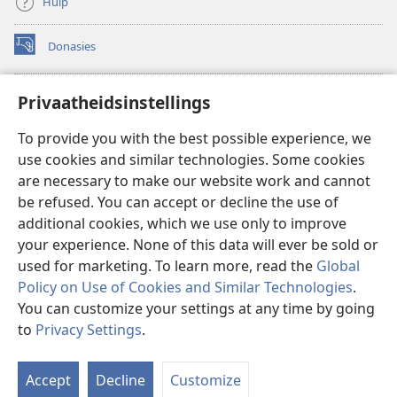
Hulp
Donasies
(maak
nuwe
venster
Wagtoring – AANLYN BIBLIOTEEK
Privaatheidsinstellings
(maak
oop)
nuwe
®
JW Hub
To provide you with the best possible experience, we
venster
(maak
oop)
use cookies and similar technologies. Some cookies
nuwe
®
JW Library
venster
are necessary to make our website work and cannot
oop)
be refused. You can accept or decline the use of
Watchtower Library
additional cookies, which we use only to improve
your experience. None of this data will ever be sold or
used for marketing. To learn more, read the
Global
Policy on Use of Cookies and Similar Technologies
.
You can customize your settings at any time by going
Copyright
© 2026 Watch Tower Bible and Tract Society of Pennsylvania.
GEBRUIKSVOORWAARDES
|
PRIVAATHEIDSBELEID
|
to
Privacy Settings
.
PRIVAATHEIDSINSTELLINGS
Accept
Decline
Customize