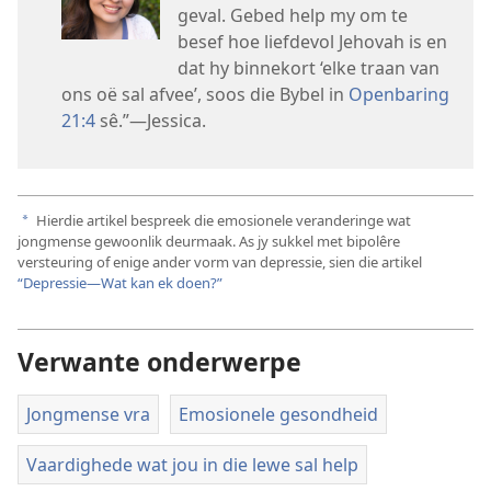
geval. Gebed help my om te
besef hoe liefdevol Jehovah is en
dat hy binnekort ‘elke traan van
ons oë sal afvee’, soos die Bybel in
Openbaring
21:4
sê.”—Jessica.
Hierdie artikel bespreek die emosionele veranderinge wat
a
jongmense gewoonlik deurmaak. As jy sukkel met bipolêre
versteuring of enige ander vorm van depressie, sien die artikel
“Depressie—Wat kan ek doen?”
Verwante onderwerpe
Jongmense vra
Emosionele gesondheid
Vaardighede wat jou in die lewe sal help