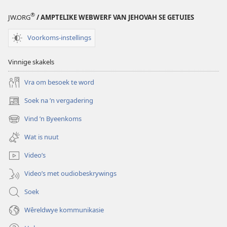
®
JW.ORG
/ AMPTELIKE WEBWERF VAN JEHOVAH SE GETUIES
Voorkoms-instellings
Vinnige skakels
Vra om besoek te word
Soek na ’n vergadering
(maak
nuwe
Vind ’n Byeenkoms
(maak
venster
nuwe
oop)
Wat is nuut
venster
oop)
Video’s
Video’s met oudiobeskrywings
Soek
Wêreldwye kommunikasie