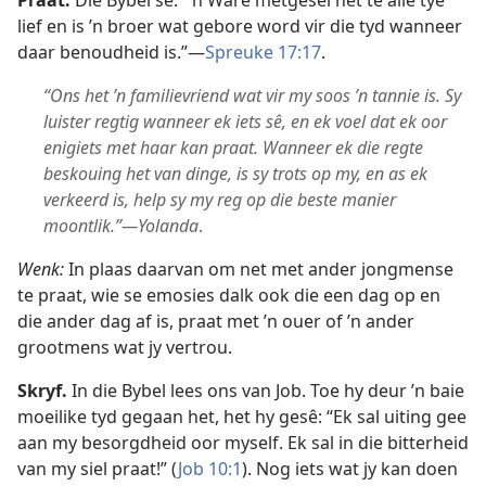
Praat.
Die Bybel sê: “’n Ware metgesel het te alle tye
lief en is ’n broer wat gebore word vir die tyd wanneer
daar benoudheid is.”—
Spreuke 17:17
.
“Ons het ’n familievriend wat vir my soos ’n tannie is. Sy
luister regtig wanneer ek iets sê, en ek voel dat ek oor
enigiets met haar kan praat. Wanneer ek die regte
beskouing het van dinge, is sy trots op my, en as ek
verkeerd is, help sy my reg op die beste manier
moontlik.”—Yolanda
.
Wenk:
In plaas daarvan om net met ander jongmense
te praat, wie se emosies dalk ook die een dag op en
die ander dag af is, praat met ’n ouer of ’n ander
grootmens wat jy vertrou.
Skryf.
In die Bybel lees ons van Job. Toe hy deur ’n baie
moeilike tyd gegaan het, het hy gesê: “Ek sal uiting gee
aan my besorgdheid oor myself. Ek sal in die bitterheid
van my siel praat!” (
Job 10:1
). Nog iets wat jy kan doen