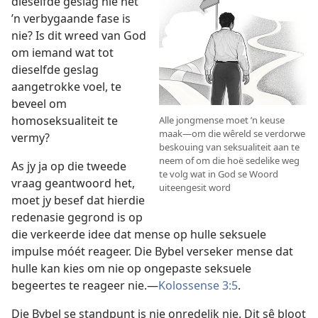
dieselfde geslag nie net
’n verbygaande fase is
nie? Is dit wreed van God
om iemand wat tot
dieselfde geslag
aangetrokke voel, te
beveel om
homoseksualiteit te
Alle jongmense moet ’n keuse
maak—om die wêreld se verdorwe
vermy?
beskouing van seksualiteit aan te
neem of om die hoë sedelike weg
As jy ja op die tweede
te volg wat in God se Woord
vraag geantwoord het,
uiteengesit word
moet jy besef dat hierdie
redenasie gegrond is op
die verkeerde idee dat mense op hulle seksuele
impulse móét reageer. Die Bybel verseker mense dat
hulle kan kies om nie op ongepaste seksuele
begeertes te reageer nie.—
Kolossense 3:5
.
Die Bybel se standpunt is nie onredelik nie. Dit sê bloot