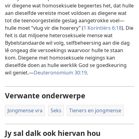
vir diegene wat homoseksuele begeertes het, dat hulle
aan dieselfde vereiste moet voldoen as diegene wat
tot die teenoorgestelde geslag aangetrokke voel—
hulle moet “vlug vir die hoerery” (
1 Korintiërs 6:18
). Die
feit is dat miljoene heteroseksuele mense wat
Bybelstandaarde wil volg, selfbeheersing aan die dag
lê ongeag die versoekings waarvoor hulle te staan
kom. Diegene met homoseksuele neigings kan
dieselfde doen as hulle werklik God se goedkeuring
wil geniet.—
Deuteronomium 30:19
.
Verwante onderwerpe
Jongmense vra
Seks
Tieners en jongmense
Jy sal dalk ook hiervan hou