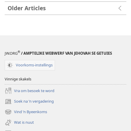
Older Articles
®
JW.ORG
/ AMPTELIKE WEBWERF VAN JEHOVAH SE GETUIES
Voorkoms-instellings
Vinnige skakels
Vra om besoek te word
Soek na ’n vergadering
(maak
nuwe
Vind ’n Byeenkoms
(maak
venster
nuwe
oop)
Wat is nuut
venster