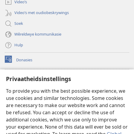
oop)
Video’s
Video’s met oudiobeskrywings
Soek
Wêreldwye kommunikasie
Hulp
Donasies
(maak
nuwe
venster
Wagtoring – AANLYN BIBLIOTEEK
Privaatheidsinstellings
(maak
oop)
nuwe
®
JW Hub
To provide you with the best possible experience, we
venster
(maak
oop)
use cookies and similar technologies. Some cookies
nuwe
®
JW Library
venster
are necessary to make our website work and cannot
oop)
be refused. You can accept or decline the use of
Watchtower Library
additional cookies, which we use only to improve
your experience. None of this data will ever be sold or