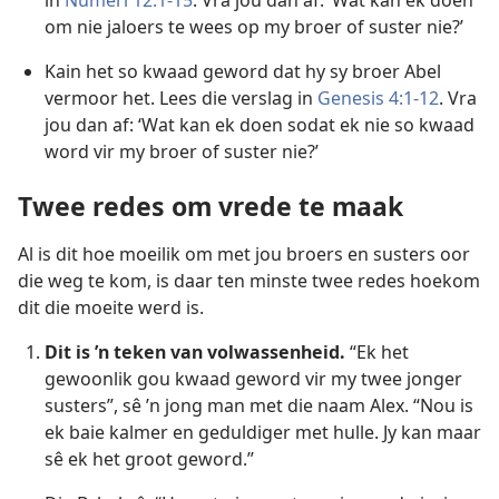
in
Numeri 12:1-15
. Vra jou dan af: ‘Wat kan ek doen
om nie jaloers te wees op my broer of suster nie?’
Kain het so kwaad geword dat hy sy broer Abel
vermoor het. Lees die verslag in
Genesis 4:1-12
. Vra
jou dan af: ‘Wat kan ek doen sodat ek nie so kwaad
word vir my broer of suster nie?’
Twee redes om vrede te maak
Al is dit hoe moeilik om met jou broers en susters oor
die weg te kom, is daar ten minste twee redes hoekom
dit die moeite werd is.
Dit is ’n teken van volwassenheid.
“Ek het
gewoonlik gou kwaad geword vir my twee jonger
susters”, sê ’n jong man met die naam Alex. “Nou is
ek baie kalmer en geduldiger met hulle. Jy kan maar
sê ek het groot geword.”