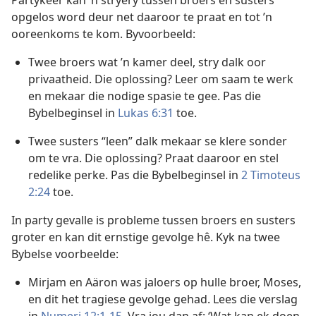
Partykeer kan ’n stryery tussen broers en susters
opgelos word deur net daaroor te praat en tot ’n
ooreenkoms te kom. Byvoorbeeld:
Twee broers wat ’n kamer deel, stry dalk oor
privaatheid. Die oplossing? Leer om saam te werk
en mekaar die nodige spasie te gee. Pas die
Bybelbeginsel in
Lukas 6:31
toe.
Twee susters “leen” dalk mekaar se klere sonder
om te vra. Die oplossing? Praat daaroor en stel
redelike perke. Pas die Bybelbeginsel in
2 Timoteus
2:24
toe.
In party gevalle is probleme tussen broers en susters
groter en kan dit ernstige gevolge hê. Kyk na twee
Bybelse voorbeelde:
Mirjam en Aäron was jaloers op hulle broer, Moses,
en dit het tragiese gevolge gehad. Lees die verslag