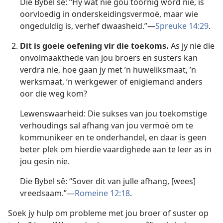
Die Bybel sê: “Hy wat nie gou toornig word nie, is
oorvloedig in onderskeidingsvermoë, maar wie
ongeduldig is, verhef dwaasheid.”—
Spreuke 14:29
.
Dit is goeie oefening vir die toekoms.
As jy nie die
onvolmaakthede van jou broers en susters kan
verdra nie, hoe gaan jy met ’n huweliksmaat, ’n
werksmaat, ’n werkgewer of enigiemand anders
oor die weg kom?
Lewenswaarheid: Die sukses van jou toekomstige
verhoudings sal afhang van jou vermoë om te
kommunikeer en te onderhandel, en daar is geen
beter plek om hierdie vaardighede aan te leer as in
jou gesin nie.
Die Bybel sê: “Sover dit van julle afhang, [wees]
vreedsaam.”—
Romeine 12:18
.
Soek jy hulp om probleme met jou broer of suster op