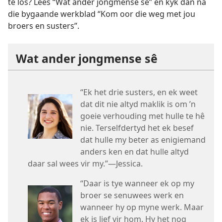
te los? Lees “Wat ander jongmense sê” en kyk dan na
die bygaande werkblad “Kom oor die weg met jou
broers en susters”.
Wat ander jongmense sê
“Ek het drie susters, en ek weet
dat dit nie altyd maklik is om ’n
goeie verhouding met hulle te hê
nie. Terselfdertyd het ek besef
dat hulle my beter as enigiemand
anders ken en dat hulle altyd
daar sal wees vir my.”—Jessica.
“Daar is tye wanneer ek op my
broer se senuwees werk en
wanneer hy op myne werk. Maar
ek is lief vir hom. Hy het nog