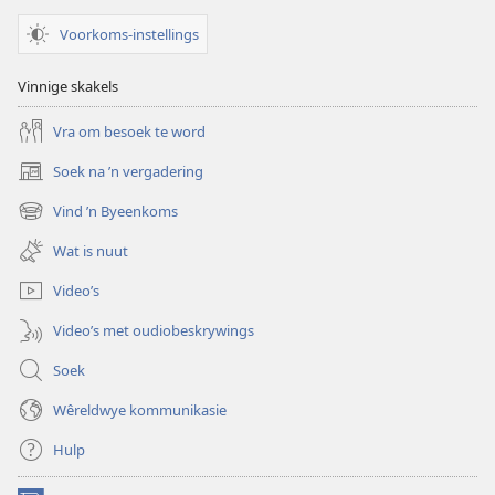
Voorkoms-instellings
Vinnige skakels
Vra om besoek te word
Soek na ’n vergadering
(maak
nuwe
Vind ’n Byeenkoms
(maak
venster
nuwe
oop)
Wat is nuut
venster
oop)
Video’s
Video’s met oudiobeskrywings
Soek
Wêreldwye kommunikasie
Hulp