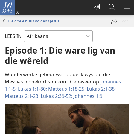
JW.ORG
Meld
aan
Verander
Soek
VE
(maak
taal
op
KIE
Die goeie nuus volgens Jesus
nuwe
van
JW.ORG
venster
webwerf
LEES IN
oop)
Episode 1: Die ware lig van
die wêreld
Wonderwerke gebeur wat duidelik wys dat die
Messias binnekort sou kom. Gebaseer op
Johannes
1:1-5;
Lukas 1:1-80;
Matteus 1:18-25;
Lukas 2:1-38;
Matteus 2:1-23;
Lukas 2:39-52;
Johannes 1:9
.