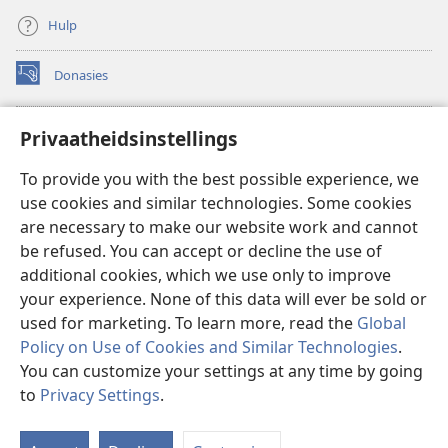
Hulp
Donasies
(maak
nuwe
venster
Wagtoring – AANLYN BIBLIOTEEK
Privaatheidsinstellings
(maak
oop)
nuwe
®
JW Hub
To provide you with the best possible experience, we
venster
(maak
oop)
use cookies and similar technologies. Some cookies
nuwe
®
JW Library
venster
are necessary to make our website work and cannot
oop)
be refused. You can accept or decline the use of
Watchtower Library
additional cookies, which we use only to improve
your experience. None of this data will ever be sold or
used for marketing. To learn more, read the
Global
Policy on Use of Cookies and Similar Technologies
.
You can customize your settings at any time by going
Copyright
© 2026 Watch Tower Bible and Tract Society of Pennsylvania.
GEBRUIKSVOORWAARDES
|
PRIVAATHEIDSBELEID
|
to
Privacy Settings
.
W
PRIVAATHEIDSINSTELLINGS
I