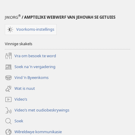
®
JW.ORG
/ AMPTELIKE WEBWERF VAN JEHOVAH SE GETUIES
Voorkoms-instellings
Vinnige skakels
Vra om besoek te word
Soek na ’n vergadering
(maak
nuwe
Vind ’n Byeenkoms
(maak
venster
nuwe
oop)
Wat is nuut
venster
oop)
Video’s
Video’s met oudiobeskrywings
Soek
Wêreldwye kommunikasie