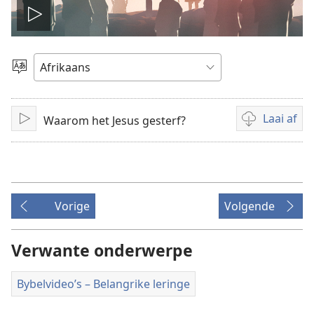
Speel
video
Kies
taal
Laai af
Waarom het Jesus gesterf?
Speel
Aflaai-
opsies
vir
video's
Vorige
Volgende
Verwante onderwerpe
Bybelvideo’s – Belangrike leringe