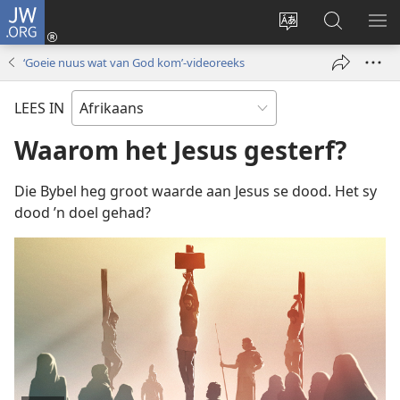
JW.ORG
Meld
aan
Verander
Soek
VE
(maak
taal
op
KIE
‘Goeie nuus wat van God kom’-videoreeks
nuwe
van
JW.ORG
venster
webwerf
LEES IN
oop)
Waarom het Jesus gesterf?
Die Bybel heg groot waarde aan Jesus se dood. Het sy
dood ’n doel gehad?