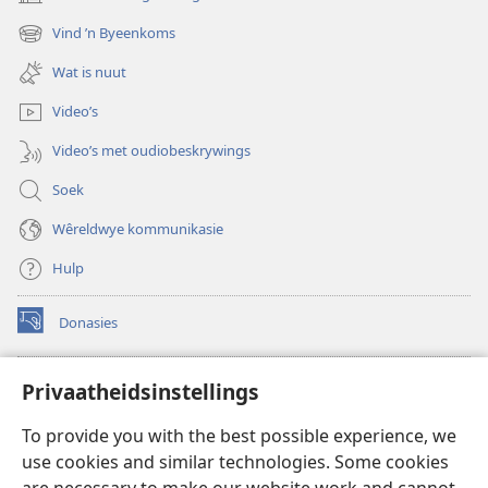
(maak
nuwe
Vind ’n Byeenkoms
(maak
venster
nuwe
oop)
Wat is nuut
venster
oop)
Video’s
Video’s met oudiobeskrywings
Soek
Wêreldwye kommunikasie
Hulp
Donasies
(maak
nuwe
venster
Wagtoring – AANLYN BIBLIOTEEK
Privaatheidsinstellings
(maak
oop)
nuwe
®
JW Hub
To provide you with the best possible experience, we
venster
(maak
oop)
use cookies and similar technologies. Some cookies
nuwe
®
JW Library
venster