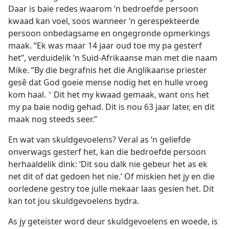
Daar is baie redes waarom ’n bedroefde persoon
kwaad kan voel, soos wanneer ’n gerespekteerde
persoon onbedagsame en ongegronde opmerkings
maak. “Ek was maar 14 jaar oud toe my pa gesterf
het”, verduidelik ’n Suid-Afrikaanse man met die naam
Mike. “By die begrafnis het die Anglikaanse priester
gesê dat God goeie mense nodig het en hulle vroeg
kom haal.
Dit het my kwaad gemaak, want ons het
*
my pa baie nodig gehad. Dit is nou 63 jaar later, en dit
maak nog steeds seer.”
En wat van skuldgevoelens? Veral as ’n geliefde
onverwags gesterf het, kan die bedroefde persoon
herhaaldelik dink: ‘Dit sou dalk nie gebeur het as ek
net dit of dat gedoen het nie.’ Of miskien het jy en die
oorledene gestry toe julle mekaar laas gesien het. Dit
kan tot jou skuldgevoelens bydra.
As jy geteister word deur skuldgevoelens en woede, is