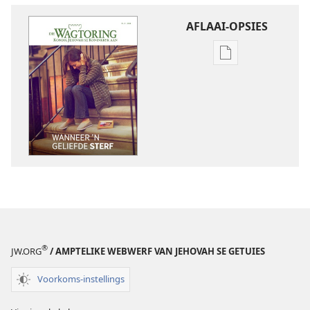
AFLAAI-OPSIES
Aflaai-
opsies
vir
publikasies
DIE
WAGTORING
Wanneer
’n
geliefde
sterf
®
JW.ORG
/ AMPTELIKE WEBWERF VAN JEHOVAH SE GETUIES
Voorkoms-instellings