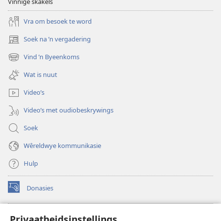
Vinnige skakels
Vra om besoek te word
Soek na ’n vergadering
(maak
nuwe
Vind ’n Byeenkoms
(maak
venster
nuwe
oop)
Wat is nuut
venster
oop)
Video’s
Video’s met oudiobeskrywings
Soek
Wêreldwye kommunikasie
Hulp
Donasies
(maak
nuwe
venster
Wagtoring – AANLYN BIBLIOTEEK
Privaatheidsinstellings
(maak
oop)