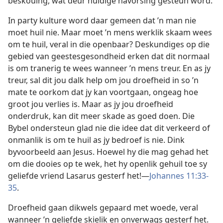
beskouing, wat deur huidige navorsing gesteun word.
In party kulture word daar gemeen dat ’n man nie
moet huil nie. Maar moet ’n mens werklik skaam wees
om te huil, veral in die openbaar? Deskundiges op die
gebied van geestesgesondheid erken dat dit normaal
is om tranerig te wees wanneer ’n mens treur. En as jy
treur, sal dit jou dalk help om jou droefheid in so ’n
mate te oorkom dat jy kan voortgaan, ongeag hoe
groot jou verlies is. Maar as jy jou droefheid
onderdruk, kan dit meer skade as goed doen. Die
Bybel ondersteun glad nie die idee dat dit verkeerd of
onmanlik is om te huil as jy bedroef is nie. Dink
byvoorbeeld aan Jesus. Hoewel hy die mag gehad het
om die dooies op te wek, het hy openlik gehuil toe sy
geliefde vriend Lasarus gesterf het!—
Johannes 11:33-
35
.
Droefheid gaan dikwels gepaard met woede, veral
wanneer ’n geliefde skielik en onverwags gesterf het.