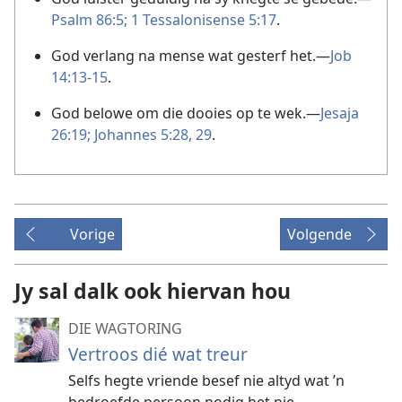
Psalm 86:5;
1 Tessalonisense 5:17
.
God verlang na mense wat gesterf het.—
Job
14:13-15
.
God belowe om die dooies op te wek.—
Jesaja
26:19;
Johannes 5:28, 29
.
Vorige
Volgende
Jy sal dalk ook hiervan hou
DIE WAGTORING
Vertroos dié wat treur
Selfs hegte vriende besef nie altyd wat ’n