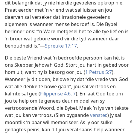
dit belangrik dat jy nie hierdie gevoelens opkrop nie.
Praat eerder met ’n vriend wat sal luister en jou
daarvan sal verseker dat irrasionele gevoelens
algemeen is wanneer mense bedroef is. Die Bybel
herinner ons: “’n Ware metgesel het te alle tye lief en is
’n broer wat gebore word vir die tyd wanneer daar
benoudheid is.”—
Spreuke 17:17
.
Die beste Vriend wat ’n bedroefde persoon kan hê, is
ons Skepper, Jehovah God. Stort jou hart in gebed voor
hom uit, want hy is besorg oor jou (
1 Petrus 5:7
).
Wanneer jy dit doen, belowe hy dat “die vrede van God
wat alle denke te bowe gaan”, jou sal vertroos en
kalmte sal gee (
Filippense 4:6, 7
). En laat God toe om
jou te help om te genees deur middel van sy
vertroostende Woord, die Bybel. Maak ’n lys van tekste
wat jou kan vertroos. (Sien bygaande
venster
.) Jy sal
moontlik ’n paar
wil memoriseer. As jy oor sulke
gedagtes peins, kan dit jou veral saans help wanneer