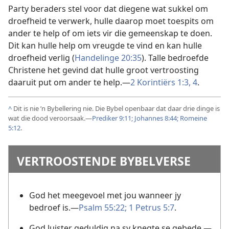
Party beraders stel voor dat diegene wat sukkel om
droefheid te verwerk, hulle daarop moet toespits om
ander te help of om iets vir die gemeenskap te doen.
Dit kan hulle help om vreugde te vind en kan hulle
droefheid verlig (
Handelinge 20:35
). Talle bedroefde
Christene het gevind dat hulle groot vertroosting
daaruit put om ander te help.—
2 Korintiërs 1:3, 4
.
^
Dit is nie ’n Bybellering nie. Die Bybel openbaar dat daar drie dinge is
wat die dood veroorsaak.—
Prediker 9:11;
Johannes 8:44;
Romeine
5:12
.
VERTROOSTENDE BYBELVERSE
God het meegevoel met jou wanneer jy
bedroef is.—
Psalm 55:22;
1 Petrus 5:7
.
God luister geduldig na sy knegte se gebede.—