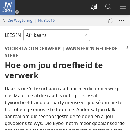
JW.ORG
Meld
aan
Verander
Soek
VE
(maak
taal
op
KIE
Die Wagtoring | Nr. 3 2016
nuwe
van
JW.ORG
venster
webwerf
LEES IN
oop)
VOORBLADONDERWERP | WANNEER ’N GELIEFDE
STERF
Hoe om jou droefheid te
verwerk
Daar is nie ’n tekort aan raad oor hierdie onderwerp
nie. Maar nie al die raad is nuttig nie. Jy sal
byvoorbeeld vind dat party mense vir jou sê om nie te
huil of enige emosie te toon nie. Ander sal jou dalk
aanraai om die teenoorgestelde te doen en al jou
gevoelens te wys. Die Bybel het ’n meer gebalanseerde