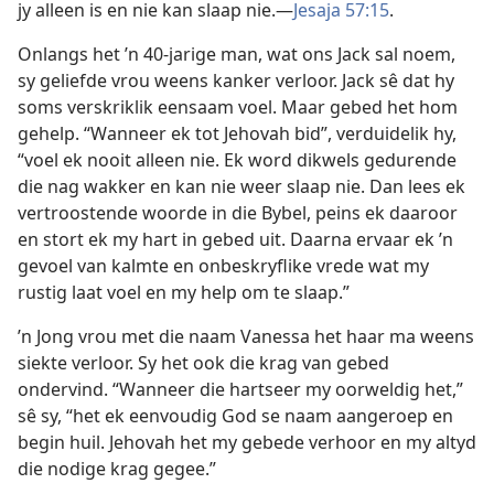
jy alleen is en nie kan slaap nie.—
Jesaja 57:15
.
Onlangs het ’n 40-jarige man, wat ons Jack sal noem,
sy geliefde vrou weens kanker verloor. Jack sê dat hy
soms verskriklik eensaam voel. Maar gebed het hom
gehelp. “Wanneer ek tot Jehovah bid”, verduidelik hy,
“voel ek nooit alleen nie. Ek word dikwels gedurende
die nag wakker en kan nie weer slaap nie. Dan lees ek
vertroostende woorde in die Bybel, peins ek daaroor
en stort ek my hart in gebed uit. Daarna ervaar ek ’n
gevoel van kalmte en onbeskryflike vrede wat my
rustig laat voel en my help om te slaap.”
’n Jong vrou met die naam Vanessa het haar ma weens
siekte verloor. Sy het ook die krag van gebed
ondervind. “Wanneer die hartseer my oorweldig het,”
sê sy, “het ek eenvoudig God se naam aangeroep en
begin huil. Jehovah het my gebede verhoor en my altyd
die nodige krag gegee.”