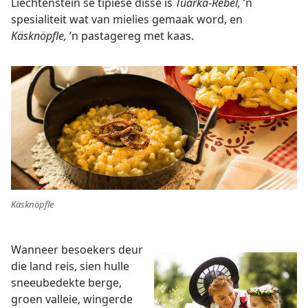
Liechtenstein se tipiese disse is
Tüarka-Rebel,
’n
spesialiteit wat van mielies gemaak word, en
Käsknöpfle,
’n pastagereg met kaas.
Käsknöpfle
Wanneer besoekers deur
die land reis, sien hulle
sneeubedekte berge,
groen valleie, wingerde