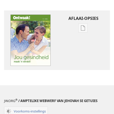
AFLAAI-OPSIES
Aflaai-
opsies
vir
publikasies
ONTWAAK!
Jou
gesindheid
maak
’n
verskil!
®
JW.ORG
/ AMPTELIKE WEBWERF VAN JEHOVAH SE GETUIES
Voorkoms-instellings