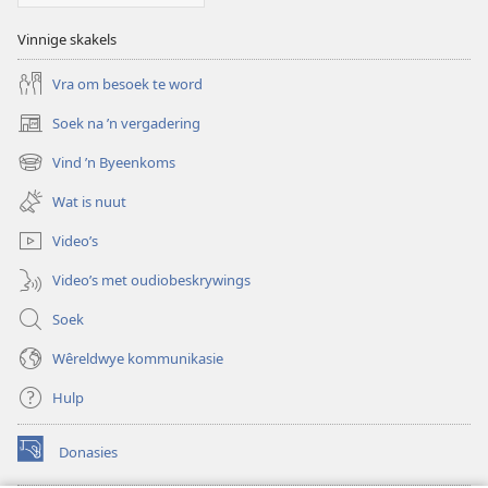
Vinnige skakels
Vra om besoek te word
Soek na ’n vergadering
(maak
nuwe
Vind ’n Byeenkoms
(maak
venster
nuwe
oop)
Wat is nuut
venster
oop)
Video’s
Video’s met oudiobeskrywings
Soek
Wêreldwye kommunikasie
Hulp
Donasies
(maak
nuwe