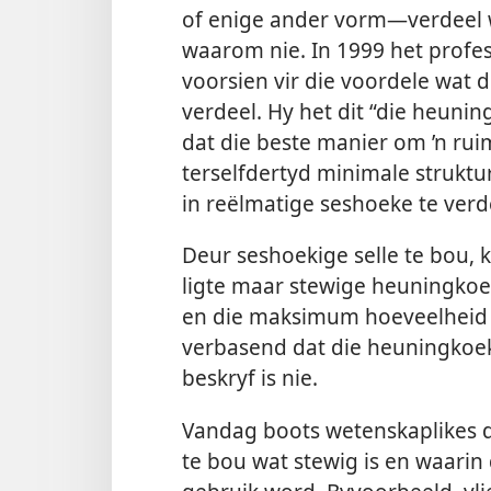
of enige ander vorm—verdeel w
waarom nie. In 1999 het profe
voorsien vir die voordele wat d
verdeel. Hy het dit “die heun
dat die beste manier om ’n ruim
terselfdertyd minimale struktu
in reëlmatige seshoeke te verd
Deur seshoekige selle te bou, k
ligte maar stewige heuningkoe
en die maksimum hoeveelheid he
verbasend dat die heuningkoek
beskryf is nie.
Vandag boots wetenskaplikes 
te bou wat stewig is en waarin