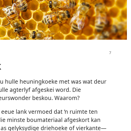
k
ou hulle heuningkoeke met was wat deur
lle agterlyf afgeskei word. Die
nieurswonder beskou. Waarom?
 eeue lank vermoed dat ’n ruimte ten
ie minste boumateriaal afgeskort kan
 as gelyksydige driehoeke of vierkante—