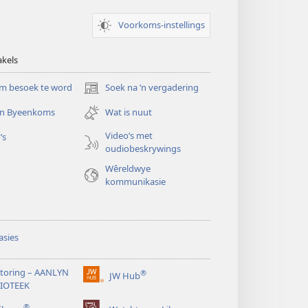
Voorkoms-instellings
akels
m besoek te word
Soek na ’n vergadering
(maak
nuwe
 ’n Byeenkoms
Wat is nuut
venster
oop)
Video’s met
’s
oudiobeskrywings
Wêreldwye
kommunikasie
sies
toring – AANLYN
®
JW Hub
(maak
LIOTEEK
nuwe
®