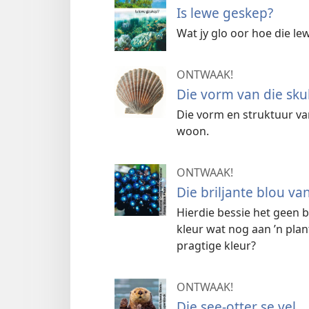
Is lewe geskep?
Wat jy glo oor hoe die le
ONTWAAK!
Die vorm van die sku
Die vorm en struktuur va
woon.
ONTWAAK!
Die briljante blou va
Hierdie bessie het geen b
kleur wat nog aan ’n plan
pragtige kleur?
ONTWAAK!
Die see-otter se vel