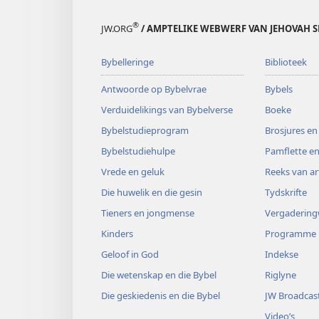
®
JW.ORG
/ AMPTELIKE WEBWERF VAN JEHOVAH S
Bybelleringe
Biblioteek
Antwoorde op Bybelvrae
Bybels
Verduidelikings van Bybelverse
Boeke
Bybelstudieprogram
Brosjures en
Bybelstudiehulpe
Pamflette en
Vrede en geluk
Reeks van ar
Die huwelik en die gesin
Tydskrifte
Tieners en jongmense
Vergaderin
Kinders
Programme
Geloof in God
Indekse
Die wetenskap en die Bybel
Riglyne
Die geskiedenis en die Bybel
JW Broadcas
Video’s