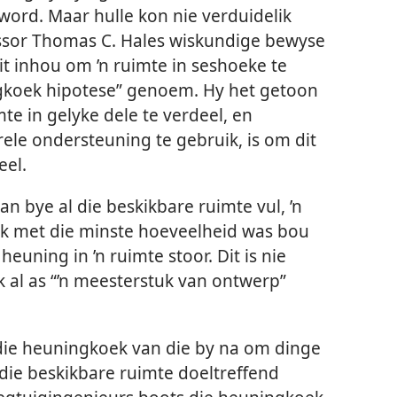
ord. Maar hulle kon nie verduidelik
ssor Thomas C. Hales wiskundige bewyse
it inhou om ’n ruimte in seshoeke te
ingkoek hipotese” genoem. Hy het getoon
te in gelyke dele te verdeel, en
rele ondersteuning te gebruik, is om dit
eel.
an bye al die beskikbare ruimte vul, ’n
k met die minste hoeveelheid was bou
uning in ’n ruimte stoor. Dit is nie
 al as “’n meesterstuk van ontwerp”
die heuningkoek van die by na om dinge
 die beskikbare ruimte doeltreffend