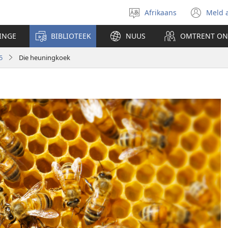
Afrikaans
Meld 
Kies
(ma
taal
nu
INGE
BIBLIOTEEK
NUUS
OMTRENT ON
ven
oop
5
Die heuningkoek