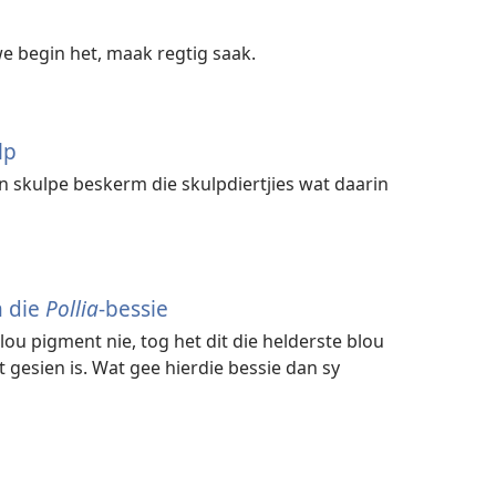
we begin het, maak regtig saak.
lp
n skulpe beskerm die skulpdiertjies wat daarin
n die
Pollia
-bessie
lou pigment nie, tog het dit die helderste blou
t gesien is. Wat gee hierdie bessie dan sy