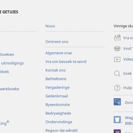
E GETUIES
Nuus
Vinnige sk
Vra o
Omtrent ons
Vind
(maak
Algemene vrae
 boekies
nuwe
Video
Vra om besoek te word
venster
 uitnodigings
oop)
Kontak ons
tikels
Soek
Betheltoere
Vergaderinge
Hulp
gwerkboeke
Gedenkmaal
Dona
Byeenkomste
(maak
nuwe
Bedrywighede
venster
Wag
Ondervindinge
®
oop)
(maak
ting
BIB
nuwe
Regoor die wêreld