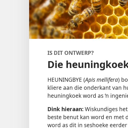
IS DIT ONTWERP?
Die heuningkoe
HEUNINGBYE (
Apis mellifera
) b
kliere aan die onderkant van hu
heuningkoek word as ’n inge
Dink hieraan:
Wiskundiges het
beste benut kan word en met d
word as dit in seshoeke eerder