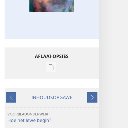
AFLAAI-OPSIES
Aflaai-
opsies
vir
publikasies
INHOUDSOPGAWE
ONTWAAK!
Vorige
Volgende
Hoe
het
VOORBLADONDERWERP
lewe
Hoe het lewe begin?
begin?