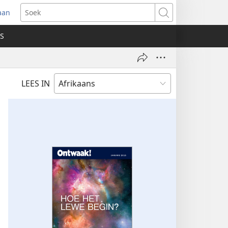
aan
ak
Soek
we
S
ster
)
LEES IN