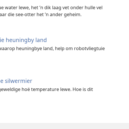
e water lewe, het ’n dik laag vet onder hulle vel
ar die see-otter het ’n ander geheim.
ie heuningby land
aarop heuningbye land, help om robotvliegtuie
ie silwermier
geweldige hoë temperature lewe. Hoe is dit