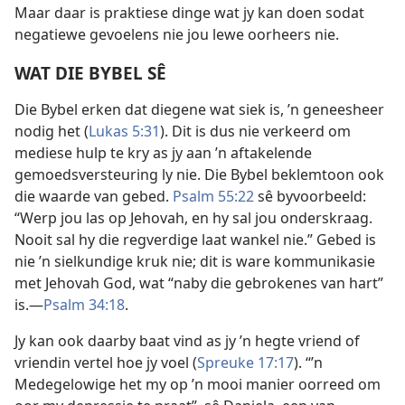
Maar daar is praktiese dinge wat jy kan doen sodat
negatiewe gevoelens nie jou lewe oorheers nie.
WAT DIE BYBEL SÊ
Die Bybel erken dat diegene wat siek is, ’n geneesheer
nodig het (
Lukas 5:31
). Dit is dus nie verkeerd om
mediese hulp te kry as jy aan ’n aftakelende
gemoedsversteuring ly nie. Die Bybel beklemtoon ook
die waarde van gebed.
Psalm 55:22
sê byvoorbeeld:
“Werp jou las op Jehovah, en hy sal jou onderskraag.
Nooit sal hy die regverdige laat wankel nie.” Gebed is
nie ’n sielkundige kruk nie; dit is ware kommunikasie
met Jehovah God, wat “naby die gebrokenes van hart”
is.—
Psalm 34:18
.
Jy kan ook daarby baat vind as jy ’n hegte vriend of
vriendin vertel hoe jy voel (
Spreuke 17:17
). “’n
Medegelowige het my op ’n mooi manier oorreed om