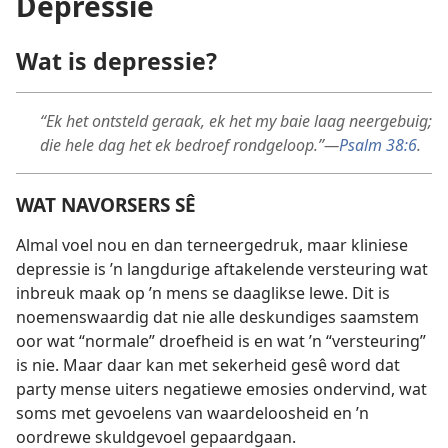
Depressie
Wat is depressie?
“Ek het ontsteld geraak, ek het my baie laag neergebuig;
die hele dag het ek bedroef rondgeloop.”—
Psalm 38:6
.
WAT NAVORSERS SÊ
Almal voel nou en dan terneergedruk, maar kliniese
depressie is ’n langdurige aftakelende versteuring wat
inbreuk maak op ’n mens se daaglikse lewe. Dit is
noemenswaardig dat nie alle deskundiges saamstem
oor wat “normale” droefheid is en wat ’n “versteuring”
is nie. Maar daar kan met sekerheid gesê word dat
party mense uiters negatiewe emosies ondervind, wat
soms met gevoelens van waardeloosheid en ’n
oordrewe skuldgevoel gepaardgaan.