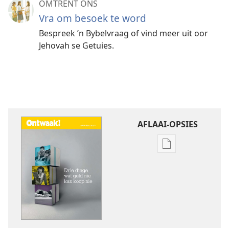
OMTRENT ONS
Vra om besoek te word
Bespreek ’n Bybelvraag of vind meer uit oor
Jehovah se Getuies.
AFLAAI-OPSIES
Aflaai-
opsies
vir
publikasies
ONTWAAK!
Drie
dinge