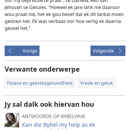
oor my depressie te praat”, sê Daniela, een van
Jehovah se Getuies. “Hoewel ek jare lank nie daaroor
wou praat nie, het ek gou besef dat ek dit lankal moes
gedoen het. Ek was verbaas oor hoe verlig ek daarna
gevoel het.”
Vorige
Volgende
Verwante onderwerpe
Fisiese en geestesgesondheid
Vrede en geluk
Jy sal dalk ook hiervan hou
ANTWOORDE OP BYBELVRAE
Kan die Bybel my help as ek