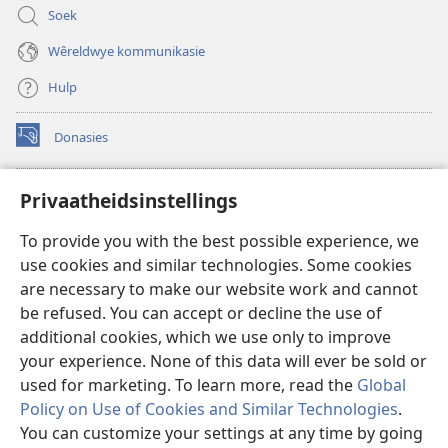
Soek
Wêreldwye kommunikasie
Hulp
Donasies
(maak
nuwe
venster
Wagtoring – AANLYN BIBLIOTEEK
Privaatheidsinstellings
(maak
oop)
nuwe
®
JW Hub
To provide you with the best possible experience, we
venster
(maak
oop)
use cookies and similar technologies. Some cookies
nuwe
®
JW Library
venster
are necessary to make our website work and cannot
oop)
be refused. You can accept or decline the use of
Watchtower Library
additional cookies, which we use only to improve
your experience. None of this data will ever be sold or
used for marketing. To learn more, read the
Global
Policy on Use of Cookies and Similar Technologies
.
You can customize your settings at any time by going
Copyright
© 2026 Watch Tower Bible and Tract Society of Pennsylvania.