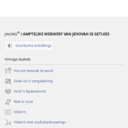
wat
geld
nie
kan
koop
®
JW.ORG
/ AMPTELIKE WEBWERF VAN JEHOVAH SE GETUIES
nie
Voorkoms-instellings
Vinnige skakels
Vra om besoek te word
Soek na ’n vergadering
(maak
nuwe
Vind ’n Byeenkoms
(maak
venster
nuwe
oop)
Wat is nuut
venster
oop)
Video’s
Video’s met oudiobeskrywings