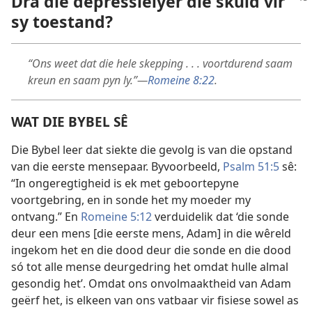
Dra die depressielyer die skuld vir
sy toestand?
“Ons weet dat die hele skepping . . . voortdurend saam
kreun en saam pyn ly.”—
Romeine 8:22
.
WAT DIE BYBEL SÊ
Die Bybel leer dat siekte die gevolg is van die opstand
van die eerste mensepaar. Byvoorbeeld,
Psalm 51:5
sê:
“In ongeregtigheid is ek met geboortepyne
voortgebring, en in sonde het my moeder my
ontvang.” En
Romeine 5:12
verduidelik dat ‘die sonde
deur een mens [die eerste mens, Adam] in die wêreld
ingekom het en die dood deur die sonde en die dood
só tot alle mense deurgedring het omdat hulle almal
gesondig het’. Omdat ons onvolmaaktheid van Adam
geërf het, is elkeen van ons vatbaar vir fisiese sowel as