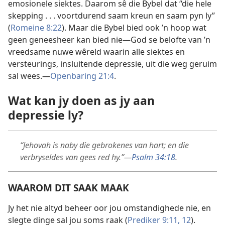
emosionele siektes. Daarom sê die Bybel dat “die hele
skepping . . . voortdurend saam kreun en saam pyn ly”
(
Romeine 8:22
). Maar die Bybel bied ook ’n hoop wat
geen geneesheer kan bied nie—God se belofte van ’n
vreedsame nuwe wêreld waarin alle siektes en
versteurings, insluitende depressie, uit die weg geruim
sal wees.—
Openbaring 21:4
.
Wat kan jy doen as jy aan
depressie ly?
“Jehovah is naby die gebrokenes van hart; en die
verbryseldes van gees red hy.”—
Psalm 34:18
.
WAAROM DIT SAAK MAAK
Jy het nie altyd beheer oor jou omstandighede nie, en
slegte dinge sal jou soms raak (
Prediker 9:11, 12
).