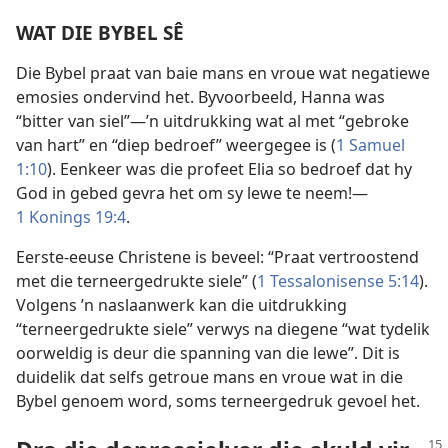
WAT DIE BYBEL SÊ
Die Bybel praat van baie mans en vroue wat negatiewe
emosies ondervind het. Byvoorbeeld, Hanna was
“bitter van siel”—’n uitdrukking wat al met “gebroke
van hart” en “diep bedroef” weergegee is (
1 Samuel
1:10
). Eenkeer was die profeet Elia so bedroef dat hy
God in gebed gevra het om sy lewe te neem!—
1 Konings 19:4
.
Eerste-eeuse Christene is beveel: “Praat vertroostend
met die terneergedrukte siele” (
1 Tessalonisense 5:14
).
Volgens ’n naslaanwerk kan die uitdrukking
“terneergedrukte siele” verwys na diegene “wat tydelik
oorweldig is deur die spanning van die lewe”. Dit is
duidelik dat selfs getroue mans en vroue wat in die
Bybel genoem word, soms terneergedruk gevoel het.