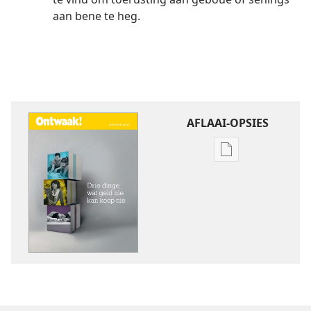
aan bene te heg.
AFLAAI-OPSIES
Aflaai-
opsies
vir
publikasies
ONTWAAK!
Drie
dinge
wat
geld
nie