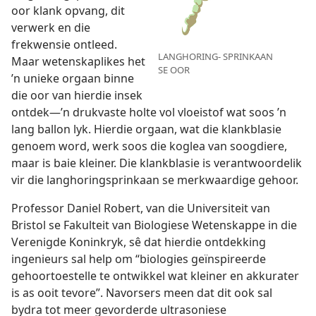
oor klank opvang, dit
verwerk en die
frekwensie ontleed.
LANGHORING- SPRINKAAN
Maar wetenskaplikes het
SE OOR
’n unieke orgaan binne
die oor van hierdie insek
ontdek—’n drukvaste holte vol vloeistof wat soos ’n
lang ballon lyk. Hierdie orgaan, wat die klankblasie
genoem word, werk soos die koglea van soogdiere,
maar is baie kleiner. Die klankblasie is verantwoordelik
vir die langhoringsprinkaan se merkwaardige gehoor.
Professor Daniel Robert, van die Universiteit van
Bristol se Fakulteit van Biologiese Wetenskappe in die
Verenigde Koninkryk, sê dat hierdie ontdekking
ingenieurs sal help om “biologies geïnspireerde
gehoortoestelle te ontwikkel wat kleiner en akkurater
is as ooit tevore”. Navorsers meen dat dit ook sal
bydra tot meer gevorderde ultrasoniese