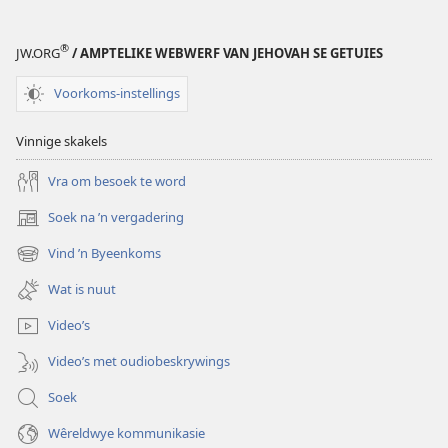
kan
koop
®
JW.ORG
/ AMPTELIKE WEBWERF VAN JEHOVAH SE GETUIES
nie
Voorkoms-instellings
Vinnige skakels
Vra om besoek te word
Soek na ’n vergadering
(maak
nuwe
Vind ’n Byeenkoms
(maak
venster
nuwe
oop)
Wat is nuut
venster
oop)
Video’s
Video’s met oudiobeskrywings
Soek
Wêreldwye kommunikasie