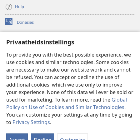
Hulp
Donasies
(maak
nuwe
venster
Wagtoring – AANLYN BIBLIOTEEK
Privaatheidsinstellings
(maak
oop)
nuwe
®
JW Hub
To provide you with the best possible experience, we
venster
(maak
oop)
use cookies and similar technologies. Some cookies
nuwe
®
JW Library
venster
are necessary to make our website work and cannot
oop)
be refused. You can accept or decline the use of
Watchtower Library
additional cookies, which we use only to improve
your experience. None of this data will ever be sold or
used for marketing. To learn more, read the
Global
Policy on Use of Cookies and Similar Technologies
.
You can customize your settings at any time by going
Copyright
© 2026 Watch Tower Bible and Tract Society of Pennsylvania.
GEBRUIKSVOORWAARDES
|
PRIVAATHEIDSBELEID
|
to
Privacy Settings
.
W
PRIVAATHEIDSINSTELLINGS
I