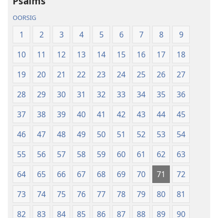
Psalms
vertaling
Wêreld-
(2019-
vertaling
OORSIG
hersiening)
(2019-
1
2
3
4
5
6
7
8
9
hersiening)
10
11
12
13
14
15
16
17
18
19
20
21
22
23
24
25
26
27
28
29
30
31
32
33
34
35
36
37
38
39
40
41
42
43
44
45
46
47
48
49
50
51
52
53
54
55
56
57
58
59
60
61
62
63
64
65
66
67
68
69
70
71
72
73
74
75
76
77
78
79
80
81
82
83
84
85
86
87
88
89
90