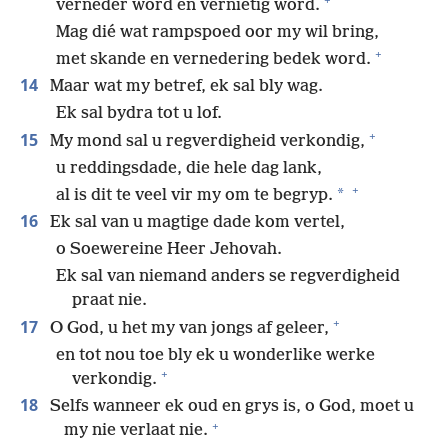
verneder word en vernietig word.
Mag dié wat rampspoed oor my wil bring,
+
met skande en vernedering bedek word.
14
Maar wat my betref, ek sal bly wag.
Ek sal bydra tot u lof.
+
15
My mond sal u regverdigheid verkondig,
u reddingsdade, die hele dag lank,
+
*
al is dit te veel vir my om te begryp.
16
Ek sal van u magtige dade kom vertel,
o Soewereine Heer Jehovah.
Ek sal van niemand anders se regverdigheid
praat nie.
+
17
O God, u het my van jongs af geleer,
en tot nou toe bly ek u wonderlike werke
+
verkondig.
18
Selfs wanneer ek oud en grys is, o God, moet u
+
my nie verlaat nie.