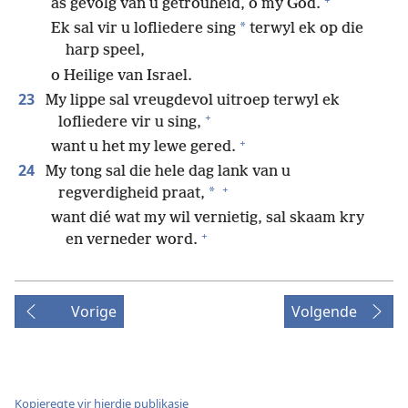
as gevolg van u getrouheid, o my God.
*
Ek sal vir u lofliedere sing
terwyl ek op die
harp speel,
o Heilige van Israel.
23
My lippe sal vreugdevol uitroep terwyl ek
+
lofliedere vir u sing,
+
want u het my lewe gered.
24
My tong sal die hele dag lank van u
+
*
regverdigheid praat,
want dié wat my wil vernietig, sal skaam kry
+
en verneder word.
Vorige
Volgende
Kopieregte vir hierdie publikasie