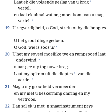
*
Laat ek die volgende geslag van u krag
vertel,
en laat ek almal wat nog moet kom, van u mag
+
vertel.
19
U regverdigheid, o God, strek tot by die hoogtes.
+
U het groot dinge gedoen.
+
O God, wie is soos u?
20
U het my soveel moeilike tye en rampspoed laat
+
ondervind,
maar gee my tog nuwe krag.
*
Laat my opkom uit die dieptes
van die
+
aarde.
21
Mag u my grootheid vermeerder
en my met u beskerming omring en my
vertroos.
22
Dan sal ek u met ’n snaarinstrument prys
+