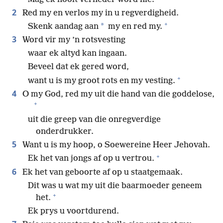
2
Red my en verlos my in u regverdigheid.
+
*
Skenk aandag aan
my en red my.
3
Word vir my ’n rotsvesting
waar ek altyd kan ingaan.
Beveel dat ek gered word,
+
want u is my groot rots en my vesting.
4
O my God, red my uit die hand van die goddelose,
+
uit die greep van die onregverdige
onderdrukker.
5
Want u is my hoop, o Soewereine Heer Jehovah.
+
Ek het van jongs af op u vertrou.
6
Ek het van geboorte af op u staatgemaak.
Dit was u wat my uit die baarmoeder geneem
+
het.
Ek prys u voortdurend.