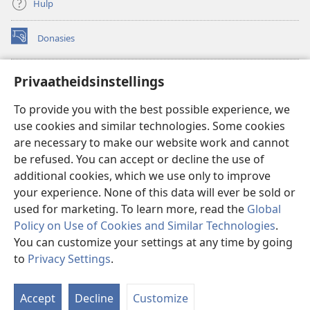
Hulp
Donasies
(maak
nuwe
venster
Wagtoring – AANLYN BIBLIOTEEK
Privaatheidsinstellings
(maak
oop)
nuwe
®
JW Hub
To provide you with the best possible experience, we
venster
(maak
oop)
use cookies and similar technologies. Some cookies
nuwe
®
JW Library
venster
are necessary to make our website work and cannot
oop)
be refused. You can accept or decline the use of
Watchtower Library
additional cookies, which we use only to improve
your experience. None of this data will ever be sold or
used for marketing. To learn more, read the
Global
Policy on Use of Cookies and Similar Technologies
.
You can customize your settings at any time by going
Copyright
© 2026 Watch Tower Bible and Tract Society of Pennsylvania.
GEBRUIKSVOORWAARDES
|
PRIVAATHEIDSBELEID
|
to
Privacy Settings
.
W
PRIVAATHEIDSINSTELLINGS
I
Accept
Decline
Customize