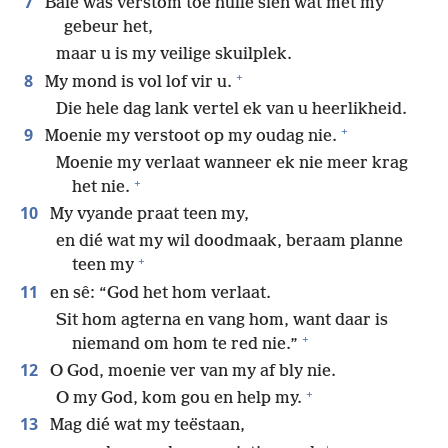
7
Baie was verstom toe hulle sien wat met my
gebeur het,
maar u is my veilige skuilplek.
+
8
My mond is vol lof vir u.
Die hele dag lank vertel ek van u heerlikheid.
+
9
Moenie my verstoot op my oudag nie.
Moenie my verlaat wanneer ek nie meer krag
+
het nie.
10
My vyande praat teen my,
en dié wat my wil doodmaak, beraam planne
+
teen my
11
en sê: “God het hom verlaat.
Sit hom agterna en vang hom, want daar is
+
niemand om hom te red nie.”
12
O God, moenie ver van my af bly nie.
+
O my God, kom gou en help my.
13
Mag dié wat my teëstaan,
+