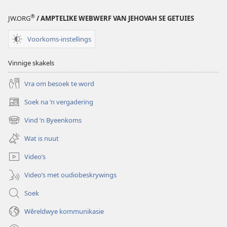
®
JW.ORG
/ AMPTELIKE WEBWERF VAN JEHOVAH SE GETUIES
Voorkoms-instellings
Vinnige skakels
Vra om besoek te word
Soek na ’n vergadering
(maak
nuwe
Vind ’n Byeenkoms
(maak
venster
nuwe
oop)
Wat is nuut
venster
oop)
Video’s
Video’s met oudiobeskrywings
Soek
Wêreldwye kommunikasie