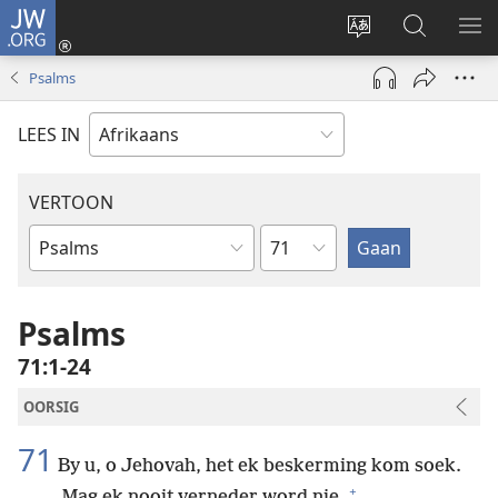
JW.ORG
Meld
aan
Verander
Soek
VE
(maak
taal
op
KIE
Psalms
nuwe
van
JW.ORG
venster
webwerf
LEES IN
oop)
VERTOON
Hoofstuk
Bybelboek
Psalms
71:1-24
OORSIG
71
By u, o Jehovah, het ek beskerming kom soek.
+
Mag ek nooit verneder word nie.