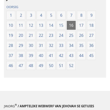
(2019-
vertaling
OORSIG
hersiening)
(2019-
1
2
3
4
5
6
7
8
9
hersiening)
10
11
12
13
14
15
16
17
18
19
20
21
22
23
24
25
26
27
28
29
30
31
32
33
34
35
36
37
38
39
40
41
42
43
44
45
46
47
48
49
50
51
52
®
JW.ORG
/ AMPTELIKE WEBWERF VAN JEHOVAH SE GETUIES