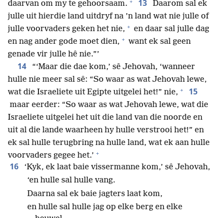
+
13
daarvan om my te gehoorsaam.
Daarom sal ek
julle uit hierdie land uitdryf na ’n land wat nie julle of
+
julle voorvaders geken het nie,
en daar sal julle dag
+
en nag ander gode moet dien,
want ek sal geen
genade vir julle hê nie.”’
14
“‘Maar die dae kom,’ sê Jehovah, ‘wanneer
hulle nie meer sal sê: “So waar as wat Jehovah lewe,
+
15
wat die Israeliete uit Egipte uitgelei het!” nie,
maar eerder: “So waar as wat Jehovah lewe, wat die
Israeliete uitgelei het uit die land van die noorde en
uit al die lande waarheen hy hulle verstrooi het!” en
ek sal hulle terugbring na hulle land, wat ek aan hulle
+
voorvaders gegee het.’
16
‘Kyk, ek laat baie vissermanne kom,’ sê Jehovah,
‘en hulle sal hulle vang.
Daarna sal ek baie jagters laat kom,
en hulle sal hulle jag op elke berg en elke