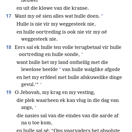
heuwel
en uit die klowe van die kranse.
17
*
Want my oë sien alles wat hulle doen.
Hulle is nie vir my weggesteek nie,
en hulle oortreding is ook nie vir my oë
weggesteek nie.
18
Eers sal ek hulle ten volle terugbetaal vir hulle
+
oortreding en hulle sonde,
want hulle het my land ontheilig met die
*
lewelose beelde
van hulle walglike afgode
en het my erfdeel met hulle afskuwelike dinge
+
gevul.’”
19
O Jehovah, my krag en my vesting,
die plek waarheen ek kan vlug in die dag van
+
angs,
die nasies sal van die eindes van die aarde af
na u toe kom,
en hulle sal sê: “Ons voorvaders het absolute