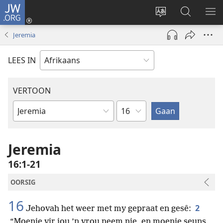
JW.ORG
Meld
aan
Verander
Soek
VE
(maak
taal
op
KIE
Jeremia
nuwe
van
JW.ORG
venster
webwerf
LEES IN
oop)
VERTOON
Hoofstuk
Bybelboek
Jeremia
16:1-21
OORSIG
16
2
Jehovah het weer met my gepraat en gesê:
“Moenie vir jou ’n vrou neem nie, en moenie seuns