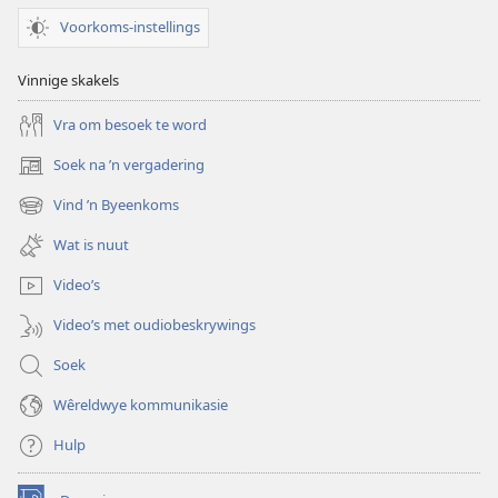
Voorkoms-instellings
Vinnige skakels
Vra om besoek te word
Soek na ’n vergadering
(maak
nuwe
Vind ’n Byeenkoms
(maak
venster
nuwe
oop)
Wat is nuut
venster
oop)
Video’s
Video’s met oudiobeskrywings
Soek
Wêreldwye kommunikasie
Hulp