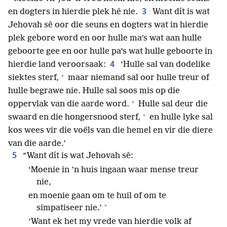
3
en dogters in hierdie plek hê nie.
Want dít is wat
Jehovah sê oor die seuns en dogters wat in hierdie
plek gebore word en oor hulle ma’s wat aan hulle
geboorte gee en oor hulle pa’s wat hulle geboorte in
4
hierdie land veroorsaak:
‘Hulle sal van dodelike
+
siektes sterf,
maar niemand sal oor hulle treur of
hulle begrawe nie. Hulle sal soos mis op die
+
oppervlak van die aarde word.
Hulle sal deur die
+
swaard en die hongersnood sterf,
en hulle lyke sal
kos wees vir die voëls van die hemel en vir die diere
van die aarde.’
5
“Want dít is wat Jehovah sê:
‘Moenie in ’n huis ingaan waar mense treur
nie,
en moenie gaan om te huil of om te
+
simpatiseer nie.’
‘Want ek het my vrede van hierdie volk af