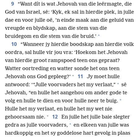
9
“Want dít is wat Jehovah van die leërmagte, die
God van Israel, sê: ‘Kyk, ek sal in hierdie plek, in julle
dae en voor julle oë, ’n einde maak aan die geluid van
vreugde en blydskap, aan die stem van die
+
bruidegom en die stem van die bruid.’
10
“Wanneer jy hierdie boodskap aan hierdie volk
oordra, sal hulle vir jou vra: ‘Hoekom het Jehovah
van hierdie groot rampspoed teen ons gepraat?
Watter oortreding en watter sonde het ons teen
+
11
Jehovah ons God gepleeg?’
Jy moet hulle
+
antwoord: ‘“Julle voorvaders het my verlaat,”
sê
Jehovah, “en hulle het aangehou om ander gode te
+
volg en hulle te dien en voor hulle neer te buig.
Hulle het my verlaat, en hulle het my wet nie
+
12
gehoorsaam nie.
En julle het julle baie slegter
+
gedra as julle voorvaders,
en elkeen van julle was
hardkoppig en het sy goddelose hart gevolg in plaas