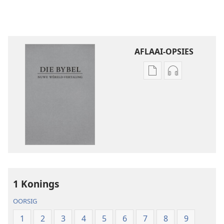
AFLAAI-OPSIES
Aflaai-
Aflaai-
opsies
opsies
vir
vir
publikasies
oudio-
Die
opnames
Bybel
Die
–
Bybel
Nuwe
–
Wêreld-
Nuwe
1 Konings
vertaling
Wêreld-
(2019-
vertaling
OORSIG
hersiening)
(2019-
1
2
3
4
5
6
7
8
9
hersiening)