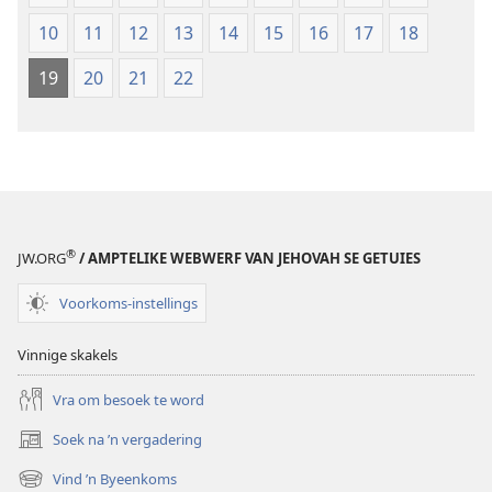
10
11
12
13
14
15
16
17
18
19
20
21
22
®
JW.ORG
/ AMPTELIKE WEBWERF VAN JEHOVAH SE GETUIES
Voorkoms-instellings
Vinnige skakels
Vra om besoek te word
Soek na ’n vergadering
(maak
nuwe
Vind ’n Byeenkoms
(maak
venster