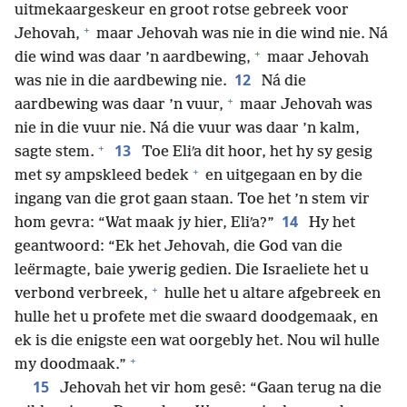
uitmekaargeskeur en groot rotse gebreek voor
+
Jehovah,
maar Jehovah was nie in die wind nie. Ná
+
die wind was daar ’n aardbewing,
maar Jehovah
12
was nie in die aardbewing nie.
Ná die
+
aardbewing was daar ’n vuur,
maar Jehovah was
nie in die vuur nie. Ná die vuur was daar ’n kalm,
+
13
sagte stem.
Toe Eliʹa dit hoor, het hy sy gesig
+
met sy ampskleed bedek
en uitgegaan en by die
ingang van die grot gaan staan. Toe het ’n stem vir
14
hom gevra: “Wat maak jy hier, Eliʹa?”
Hy het
geantwoord: “Ek het Jehovah, die God van die
leërmagte, baie ywerig gedien. Die Israeliete het u
+
verbond verbreek,
hulle het u altare afgebreek en
hulle het u profete met die swaard doodgemaak, en
ek is die enigste een wat oorgebly het. Nou wil hulle
+
my doodmaak.”
15
Jehovah het vir hom gesê: “Gaan terug na die