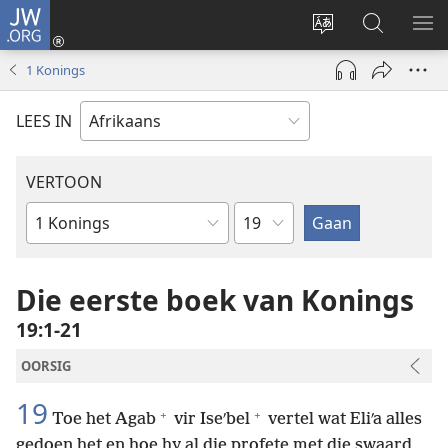
JW.ORG
Meld
aan
Verander
Soek
VE
(maak
taal
op
KIE
1 Konings
nuwe
van
JW.ORG
venster
webwerf
LEES IN
oop)
VERTOON
Hoofstuk
Bybelboek
Die eerste boek van Konings
19:1-21
OORSIG
19
+
+
Toe het Agab
vir Iseʹbel
vertel wat Eliʹa alles
gedoen het en hoe hy al die profete met die swaard