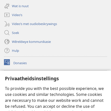
nuwe
oop)
Wat is nuut
venster
oop)
Video’s
Video’s met oudiobeskrywings
Soek
Wêreldwye kommunikasie
Hulp
Donasies
(maak
nuwe
venster
Wagtoring – AANLYN BIBLIOTEEK
Privaatheidsinstellings
(maak
oop)
nuwe
®
JW Hub
To provide you with the best possible experience, we
venster
(maak
oop)
use cookies and similar technologies. Some cookies
nuwe
®
JW Library
venster
are necessary to make our website work and cannot
oop)
be refused. You can accept or decline the use of
Watchtower Library