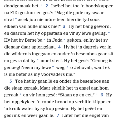
+
2
doodgemaak het.
Iseʹbel het toe ’n boodskapper
na Eliʹa gestuur en gesê: “Mag die gode my swaar
*
straf
as ek jou nie môre teen hierdie tyd soos
3
elkeen van hulle maak nie!”
Hy het bang geword,
+
en daarom het hy opgestaan en vir sy lewe gevlug.
+
+
Hy het by Berseʹba
in Juda
gekom, en hy het sy
4
dienaar daar agtergelaat.
Hy het ’n dagreis ver in
die wildernis ingegaan en onder ’n besembos gaan sit
*
en gevra dat hy
moet sterf. Hy het gesê: “Genoeg is
+
*
genoeg! Neem my lewe
weg,
o Jehovah, want ek
is nie beter as my voorvaders nie.”
5
Toe het hy gaan lê en onder die besembos aan
die slaap geraak. Maar skielik het ’n engel aan hom
+
+
6
geraak
en vir hom gesê: “Staan op en eet.”
Hy
het opgekyk en ’n ronde brood op verhitte klippe en
’n kruik water by sy kop gesien. Hy het geëet en
7
gedrink en weer gaan lê.
Later het die engel van