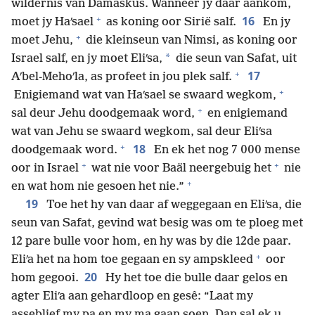
wildernis van Damaskus. Wanneer jy daar aankom,
+
16
moet jy Haʹsael
as koning oor Sirië salf.
En jy
+
moet Jehu,
die kleinseun van Nimsi, as koning oor
*
Israel salf, en jy moet Eliʹsa,
die seun van Safat, uit
+
17
Aʹbel-Mehoʹla, as profeet in jou plek salf.
+
Enigiemand wat van Haʹsael se swaard wegkom,
+
sal deur Jehu doodgemaak word,
en enigiemand
wat van Jehu se swaard wegkom, sal deur Eliʹsa
+
18
doodgemaak word.
En ek het nog 7 000 mense
+
+
oor in Israel
wat nie voor Baäl neergebuig het
nie
+
en wat hom nie gesoen het nie.”
19
Toe het hy van daar af weggegaan en Eliʹsa, die
seun van Safat, gevind wat besig was om te ploeg met
12 pare bulle voor hom, en hy was by die 12de paar.
+
Eliʹa het na hom toe gegaan en sy ampskleed
oor
20
hom gegooi.
Hy het toe die bulle daar gelos en
agter Eliʹa aan gehardloop en gesê: “Laat my
asseblief my pa en my ma gaan soen. Dan sal ek u