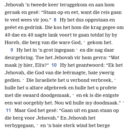
Jehovah ’n tweede keer teruggekom en aan hom
geraak en gesê: “Staan op en eet, want die reis gaan
8
te veel wees vir jou.”
Hy het dus opgestaan en
geëet en gedrink. Die kos het hom die krag gegee om
40 dae en 40 nagte lank voort te gaan totdat hy by
+
Horeb, die berg van die ware God,
gekom het.
+
9
Hy het in ’n grot ingegaan
en die nag daar
deurgebring. Toe het Jehovah vir hom gevra: “Wat
10
maak jy hier, Eliʹa?”
Hy het geantwoord: “Ek het
Jehovah, die God van die leërmagte, baie ywerig
+
+
gedien.
Die Israeliete het u verbond verbreek,
hulle het u altare afgebreek en hulle het u profete
+
met die swaard doodgemaak,
en ek is die enigste
+
een wat oorgebly het. Nou wil hulle my doodmaak.”
11
Maar God het gesê: “Gaan uit en gaan staan op
die berg voor Jehovah.” En Jehovah het
+
verbygegaan,
en ’n baie sterk wind het berge