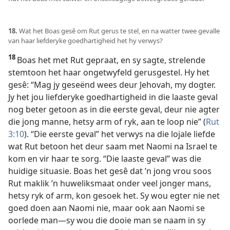
18.
Wat het Boas gesê om Rut gerus te stel, en na watter twee gevalle
van haar liefderyke goedhartigheid het hy verwys?
18
Boas het met Rut gepraat, en sy sagte, strelende
stemtoon het haar ongetwyfeld gerusgestel. Hy het
gesê: “Mag jy geseënd wees deur Jehovah, my dogter.
Jy het jou liefderyke goedhartigheid in die laaste geval
nog beter getoon as in die eerste geval, deur nie agter
die jong manne, hetsy arm of ryk, aan te loop nie” (
Rut
3:10
). “Die eerste geval” het verwys na die lojale liefde
wat Rut betoon het deur saam met Naomi na Israel te
kom en vir haar te sorg. “Die laaste geval” was die
huidige situasie. Boas het gesê dat ’n jong vrou soos
Rut maklik ’n huweliksmaat onder veel jonger mans,
hetsy ryk of arm, kon gesoek het. Sy wou egter nie net
goed doen aan Naomi nie, maar ook aan Naomi se
oorlede man—sy wou die dooie man se naam in sy