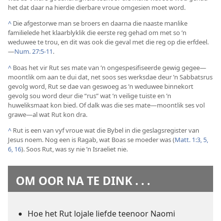
het dat daar na hierdie dierbare vroue omgesien moet word.
^
Die afgestorwe man se broers en daarna die naaste manlike
familielede het klaarblyklik die eerste reg gehad om met so ’n
weduwee te trou, en dit was ook die geval met die reg op die erfdeel.
—
Num. 27:5-11
.
^
Boas het vir Rut ses mate van ’n ongespesifiseerde gewig gegee—
moontlik om aan te dui dat, net soos ses werksdae deur ’n Sabbatsrus
gevolg word, Rut se dae van geswoeg as ’n weduwee binnekort
gevolg sou word deur die “rus” wat ’n veilige tuiste en ’n
huweliksmaat kon bied. Of dalk was die ses mate—moontlik ses vol
grawe—al wat Rut kon dra.
^
Rut is een van vyf vroue wat die Bybel in die geslagsregister van
Jesus noem. Nog een is Ragab, wat Boas se moeder was (
Matt. 1:3,
5,
6,
16
). Soos Rut, was sy nie ’n Israeliet nie.
OM OOR NA TE DINK . . .
Hoe het Rut lojale liefde teenoor Naomi