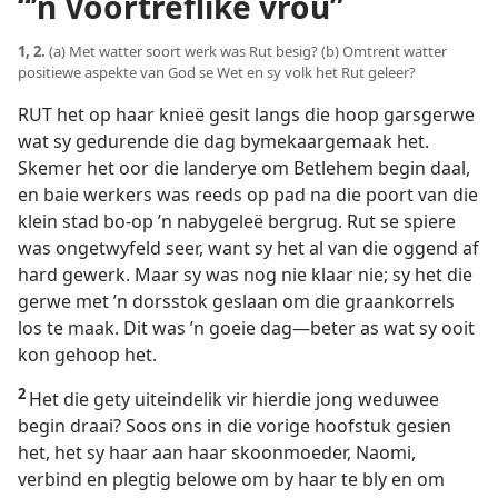
“’n Voortreflike vrou”
1, 2.
(a) Met watter soort werk was Rut besig? (b) Omtrent watter
positiewe aspekte van God se Wet en sy volk het Rut geleer?
RUT het op haar knieë gesit langs die hoop garsgerwe
wat sy gedurende die dag bymekaargemaak het.
Skemer het oor die landerye om Betlehem begin daal,
en baie werkers was reeds op pad na die poort van die
klein stad bo-op ’n nabygeleë bergrug. Rut se spiere
was ongetwyfeld seer, want sy het al van die oggend af
hard gewerk. Maar sy was nog nie klaar nie; sy het die
gerwe met ’n dorsstok geslaan om die graankorrels
los te maak. Dit was ’n goeie dag—beter as wat sy ooit
kon gehoop het.
2
Het die gety uiteindelik vir hierdie jong weduwee
begin draai? Soos ons in die vorige hoofstuk gesien
het, het sy haar aan haar skoonmoeder, Naomi,
verbind en plegtig belowe om by haar te bly en om