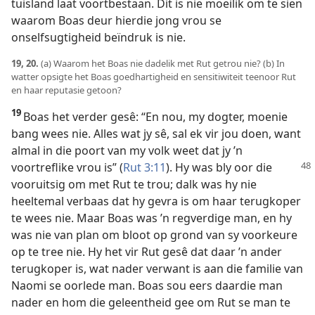
tuisland laat voortbestaan. Dit is nie moeilik om te sien
waarom Boas deur hierdie jong vrou se
onselfsugtigheid beïndruk is nie.
19, 20.
(a) Waarom het Boas nie dadelik met Rut getrou nie? (b) In
watter opsigte het Boas goedhartigheid en sensitiwiteit teenoor Rut
en haar reputasie getoon?
19
Boas het verder gesê: “En nou, my dogter, moenie
bang wees nie. Alles wat jy sê, sal ek vir jou doen, want
almal in die poort van my volk weet dat jy ’n
voortreflike vrou is” (
Rut 3:11
). Hy was bly
oor die
vooruitsig om met Rut te trou; dalk was hy nie
heeltemal verbaas dat hy gevra is om haar terugkoper
te wees nie. Maar Boas was ’n regverdige man, en hy
was nie van plan om bloot op grond van sy voorkeure
op te tree nie. Hy het vir Rut gesê dat daar ’n ander
terugkoper is, wat nader verwant is aan die familie van
Naomi se oorlede man. Boas sou eers daardie man
nader en hom die geleentheid gee om Rut se man te