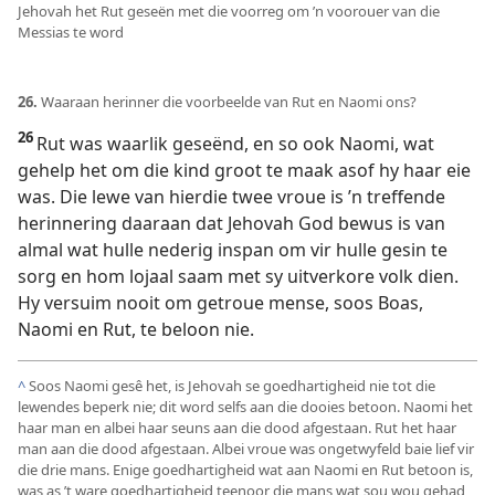
Jehovah het Rut geseën met die voorreg om ’n voorouer van die
Messias te word
26.
Waaraan herinner die voorbeelde van Rut en Naomi ons?
26
Rut was waarlik geseënd, en so ook Naomi, wat
gehelp het om die kind groot te maak asof hy haar eie
was. Die lewe van hierdie twee vroue is ’n treffende
herinnering daaraan dat Jehovah God bewus is van
almal wat hulle nederig inspan om vir hulle gesin te
sorg en hom lojaal saam met sy uitverkore volk dien.
Hy versuim nooit om getroue mense, soos Boas,
Naomi en Rut, te beloon nie.
^
Soos Naomi gesê het, is Jehovah se goedhartigheid nie tot die
lewendes beperk nie; dit word selfs aan die dooies betoon. Naomi het
haar man en albei haar seuns aan die dood afgestaan. Rut het haar
man aan die dood afgestaan. Albei vroue was ongetwyfeld baie lief vir
die drie mans. Enige goedhartigheid wat aan Naomi en Rut betoon is,
was as ’t ware goedhartigheid teenoor die mans wat sou wou gehad