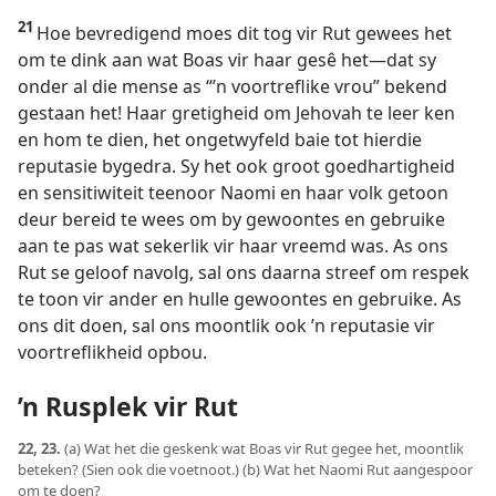
21
Hoe bevredigend moes dit tog vir Rut gewees het
om te dink aan wat Boas vir haar gesê het—dat sy
onder al die mense as “’n voortreflike vrou” bekend
gestaan het! Haar gretigheid om Jehovah te leer ken
en hom te dien, het ongetwyfeld baie tot hierdie
reputasie bygedra. Sy het ook groot goedhartigheid
en sensitiwiteit teenoor Naomi en haar volk getoon
deur bereid te wees om by gewoontes en gebruike
aan te pas wat sekerlik vir haar vreemd was. As ons
Rut se geloof navolg, sal ons daarna streef om respek
te toon vir ander en hulle gewoontes en gebruike. As
ons dit doen, sal ons moontlik ook ’n reputasie vir
voortreflikheid opbou.
’n Rusplek vir Rut
22, 23.
(a) Wat het die geskenk wat Boas vir Rut gegee het, moontlik
beteken? (Sien ook die voetnoot.) (b) Wat het Naomi Rut aangespoor
om te doen?