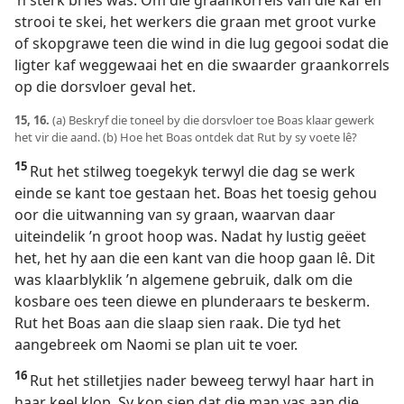
’n sterk bries was. Om die graankorrels van die kaf en
strooi te skei, het werkers die graan met groot vurke
of skopgrawe teen die wind in die lug gegooi sodat die
ligter kaf weggewaai het en die swaarder graankorrels
op die dorsvloer geval het.
15, 16.
(a) Beskryf die toneel by die dorsvloer toe Boas klaar gewerk
het vir die aand. (b) Hoe het Boas ontdek dat Rut by sy voete lê?
15
Rut het stilweg toegekyk terwyl die dag se werk
einde se kant toe gestaan het. Boas het toesig gehou
oor die uitwanning van sy graan, waarvan daar
uiteindelik ’n groot hoop was. Nadat hy lustig geëet
het, het hy aan die een kant van die hoop gaan lê. Dit
was klaarblyklik ’n algemene gebruik, dalk om die
kosbare oes teen diewe en plunderaars te beskerm.
Rut het Boas aan die slaap sien raak. Die tyd het
aangebreek om Naomi se plan uit te voer.
16
Rut het stilletjies nader beweeg terwyl haar hart in
haar keel klop. Sy kon sien dat die man vas aan die