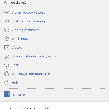
Vinnige skakels
Vra om besoek te word
Soek na ’n vergadering
(maak
nuwe
Vind ’n Byeenkoms
(maak
venster
nuwe
oop)
Wat is nuut
venster
oop)
Video’s
Video’s met oudiobeskrywings
Soek
Wêreldwye kommunikasie
Hulp
Donasies
(maak
nuwe
venster
Wagtoring – AANLYN BIBLIOTEEK