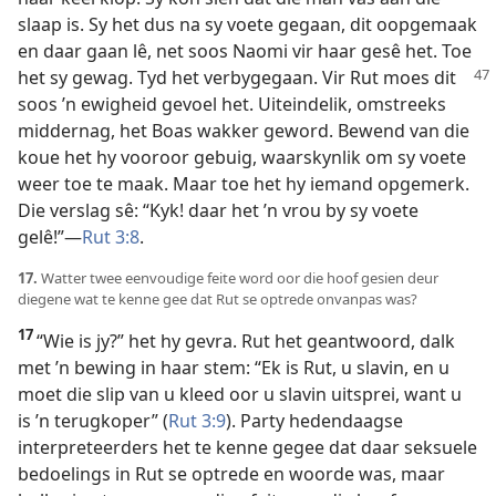
slaap is. Sy het dus na sy voete gegaan, dit oopgemaak
en daar gaan lê, net soos Naomi vir haar gesê het. Toe
het sy gewag. Tyd het verbygegaan. Vir Rut
moes dit
soos ’n ewigheid gevoel het. Uiteindelik, omstreeks
middernag, het Boas wakker geword. Bewend van die
koue het hy vooroor gebuig, waarskynlik om sy voete
weer toe te maak. Maar toe het hy iemand opgemerk.
Die verslag sê: “Kyk! daar het ’n vrou by sy voete
gelê!”—
Rut 3:8
.
17.
Watter twee eenvoudige feite word oor die hoof gesien deur
diegene wat te kenne gee dat Rut se optrede onvanpas was?
17
“Wie is jy?” het hy gevra. Rut het geantwoord, dalk
met ’n bewing in haar stem: “Ek is Rut, u slavin, en u
moet die slip van u kleed oor u slavin uitsprei, want u
is ’n terugkoper” (
Rut 3:9
). Party hedendaagse
interpreteerders het te kenne gegee dat daar seksuele
bedoelings in Rut se optrede en woorde was, maar