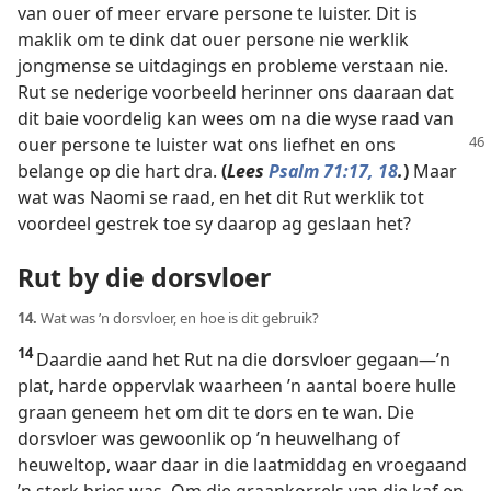
van ouer of meer ervare persone te luister. Dit is
maklik om te dink dat ouer persone nie werklik
jongmense se uitdagings en probleme verstaan nie.
Rut se nederige voorbeeld herinner ons daaraan dat
dit baie voordelig kan wees om na die wyse raad van
ouer persone te luister
wat ons liefhet en ons
belange op die hart dra.
(
Lees
Psalm 71:17, 18
.
)
Maar
wat was Naomi se raad, en het dit Rut werklik tot
voordeel gestrek toe sy daarop ag geslaan het?
Rut by die dorsvloer
14.
Wat was ’n dorsvloer, en hoe is dit gebruik?
14
Daardie aand het Rut na die dorsvloer gegaan—’n
plat, harde oppervlak waarheen ’n aantal boere hulle
graan geneem het om dit te dors en te wan. Die
dorsvloer was gewoonlik op ’n heuwelhang of
heuweltop, waar daar in die laatmiddag en vroegaand