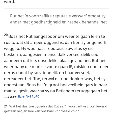
word.
Rut het ’n voortreflike reputasie verwerf omdat sy
ander met goedhartigheid en respek behandel het
20
Boas het Rut aangespoor om weer te gaan lê en te
rus totdat dit amper oggend is; dan kon sy ongemerk
wegglip. Hy wou haar reputasie sowel as sy eie
beskerm, aangesien mense dalk verkeerdelik sou
aanneem dat iets onsedeliks plaasgevind het. Rut het
weer naby die man se voete gaan lê, miskien nou meer
gerus nadat hy so vriendelik op haar versoek
gereageer het. Toe, terwyl dit nog donker was, het sy
opgestaan. Boas het ’n groot hoeveelheid gars in haar
mantel gesit, waarna sy na Betlehem teruggegaan het.
—
Lees
Rut 3:13-15
.
21.
Wat het daartoe bygedra dat Rut as “’n voortreflike vrou” bekend
gestaan het, en hoe kan ons haar voorbeeld volg?