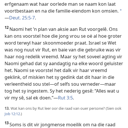
erfgenaam wat haar oorlede man se naam kon laat
voortbestaan en na die familie-eiendom kon omsien.
*
—
Deut. 25:5-7
.
12
Naomi het ’n plan van aksie aan Rut voorgelê. Ons
kan ons voorstel hoe die jong vrou se oë al hoe groter
word terwyl haar skoonmoeder praat. Israel se Wet
was nog nuut vir Rut, en baie van die gebruike was vir
haar nog redelik vreemd. Maar sy het soveel agting vir
Naomi gehad dat sy aandagtig na elke woord geluister
het. Naomi se voorstel het dalk vir haar vreemd
geklink, of miskien het sy gedink dat dit haar in die
verleentheid sou stel—of selfs sou verneder—maar
tog het sy ingestem. Sy het nederig gesê: “Alles wat u
vir my sê, sal ek doen.”—
Rut 3:5
.
13.
Wat kan ons by Rut leer oor die raad van ouer persone? (Sien ook
Job 12:12
.)
13
Soms is dit vir jongmense moeilik om na die raad