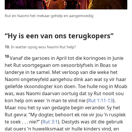
Rut en Naomi het mekaar gehelp en aangemoedig
“Hy is een van ons terugkopers”
10.
In watter opsig wou Naomi Rut help?
10
Vanaf die garsoes in April tot die koringoes in Junie
het Rut voortgegaan om oesoorblyfsels in Boas se
landerye in te samel. Met verloop van die weke het
Naomi ongetwyfeld aangehou dink aan wat sy vir haar
geliefde skoondogter kon doen. Toe hulle nog in Moab
was, was Naomi daarvan oortuig dat sy Rut nooit sou
kon help om weer ’n man te vind nie (
Rut 1:11-13
).
Maar nou het sy van gedagte begin verander. Sy het
Rut gevra: “My dogter, behoort ek nie vir jou ’n rusplek
te soek . . . nie?” (
Rut 3:1
). Destyds was dit die gebruik
dat ouers ’n huweliksmaat vir hulle kinders vind, en