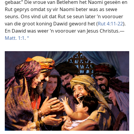
gebaar.” Die vroue van Betlehem het Naomi geseën en
Rut geprys omdat sy vir Naomi beter was as sewe
seuns. Ons vind uit dat Rut se seun later ’n voorouer
van die groot koning Dawid geword het (
Rut 4:11-22
).
En Dawid was weer ’n voorouer van Jesus Christus.—
Matt. 1:1
.
*