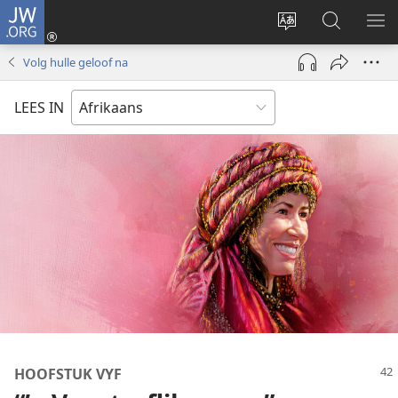
JW.ORG
Meld
aan
Verander
Soek
VE
(maak
taal
op
KIE
Volg hulle geloof na
nuwe
van
JW.ORG
venster
webwerf
LEES IN
oop)
HOOFSTUK VYF