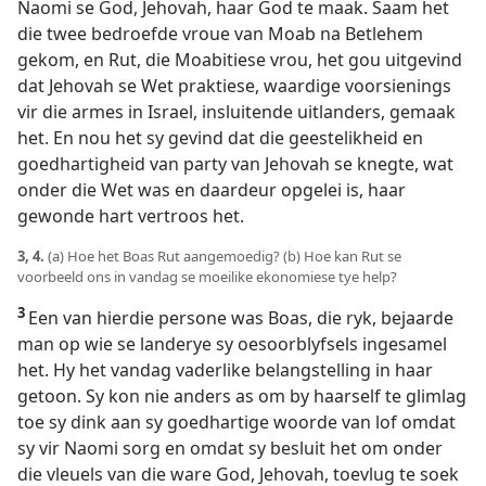
Naomi se God, Jehovah, haar God te maak. Saam het
die twee bedroefde vroue van Moab na Betlehem
gekom, en Rut, die Moabitiese vrou, het gou uitgevind
dat Jehovah se Wet praktiese, waardige voorsienings
vir die armes in Israel, insluitende uitlanders, gemaak
het. En nou het sy gevind dat die geestelikheid en
goedhartigheid van party van Jehovah se knegte, wat
onder die Wet was en daardeur opgelei is, haar
gewonde hart vertroos het.
3, 4.
(a) Hoe het Boas Rut aangemoedig? (b) Hoe kan Rut se
voorbeeld ons in vandag se moeilike ekonomiese tye help?
3
Een van hierdie persone was Boas, die ryk, bejaarde
man op wie se landerye sy oesoorblyfsels ingesamel
het. Hy het vandag vaderlike belangstelling in haar
getoon. Sy kon nie anders as om by haarself te glimlag
toe sy dink aan sy goedhartige woorde van lof omdat
sy vir Naomi sorg en omdat sy besluit het om onder
die vleuels van die ware God, Jehovah, toevlug te soek