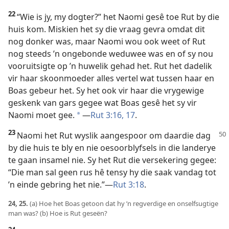
22
“Wie is jy, my dogter?” het Naomi gesê toe Rut by die
huis kom. Miskien het sy die vraag gevra omdat dit
nog donker was, maar Naomi wou ook weet of Rut
nog steeds ’n ongebonde weduwee was en of sy nou
vooruitsigte op ’n huwelik gehad het. Rut het dadelik
vir haar skoonmoeder alles vertel wat tussen haar en
Boas gebeur het. Sy het ook vir haar die vrygewige
geskenk van gars gegee wat Boas gesê het sy vir
Naomi moet gee.
—
Rut 3:16, 17
.
*
23
Naomi het Rut wyslik aangespoor om daardie dag
by die huis te bly en nie oesoorblyfsels in die landerye
te gaan insamel nie. Sy het Rut die versekering gegee:
“Die man sal geen rus hê tensy hy die saak vandag tot
’n einde gebring het nie.”—
Rut 3:18
.
24, 25.
(a) Hoe het Boas getoon dat hy ’n regverdige en onselfsugtige
man was? (b) Hoe is Rut geseën?