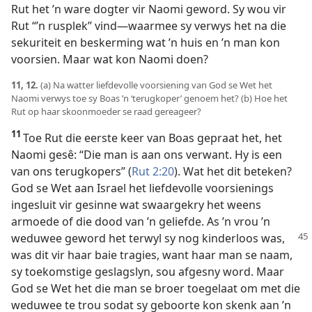
Rut het ’n ware dogter vir Naomi geword. Sy wou vir
Rut “’n rusplek” vind—waarmee sy verwys het na die
sekuriteit en beskerming wat ’n huis en ’n man kon
voorsien. Maar wat kon Naomi doen?
11, 12.
(a) Na watter liefdevolle voorsiening van God se Wet het
Naomi verwys toe sy Boas ’n ‘terugkoper’ genoem het? (b) Hoe het
Rut op haar skoonmoeder se raad gereageer?
11
Toe Rut die eerste keer van Boas gepraat het, het
Naomi gesê: “Die man is aan ons verwant. Hy is een
van ons terugkopers” (
Rut 2:20
). Wat het dit beteken?
God se Wet aan Israel het liefdevolle voorsienings
ingesluit vir gesinne wat swaargekry het weens
armoede of die dood van ’n geliefde. As ’n vrou ’n
weduwee geword
het terwyl sy nog kinderloos was,
was dit vir haar baie tragies, want haar man se naam,
sy toekomstige geslagslyn, sou afgesny word. Maar
God se Wet het die man se broer toegelaat om met die
weduwee te trou sodat sy geboorte kon skenk aan ’n