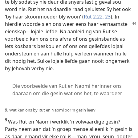
te bly sodat sy nie deur die snyers lastig geval sou
word nie. Rut het na daardie raad geluister. Sy het ook
‘by haar skoonmoeder bly woon’ (
Rut 2:22, 23
). In
hierdie woorde
sien ons weer eens haar vernaamste
eienskap—lojale liefde. Na aanleiding van Rut se
voorbeeld kan ons ons afvra of ons gesinsbande as
iets kosbaars beskou en of ons ons geliefdes lojaal
ondersteun en aan hulle hulp verleen wanneer hulle
dit nodig het. Sulke lojale liefde gaan nooit ongemerk
by Jehovah verby nie.
Die voorbeelde van Rut en Naomi herinner ons
daaraan om die gesin wat ons het, te waardeer
9.
Wat kan ons by Rut en Naomi oor ’n gesin leer?
9
Was Rut en Naomi werklik ’n volwaardige gesin?
Party neem aan dat ’n groep mense alleenlik ’n gesin is
as daar iemand vir elke rol is—man, vrou, seun, dogter,