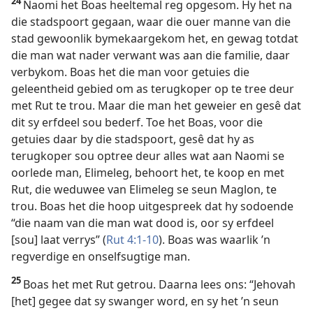
24
Naomi het Boas heeltemal reg opgesom. Hy het na
die stadspoort gegaan, waar die ouer manne van die
stad gewoonlik bymekaargekom het, en gewag totdat
die man wat nader verwant was aan die familie, daar
verbykom. Boas het die man voor getuies die
geleentheid gebied om as terugkoper op te tree deur
met Rut te trou. Maar die man het geweier en gesê dat
dit sy erfdeel sou bederf. Toe het Boas, voor die
getuies daar by die stadspoort, gesê dat hy as
terugkoper sou optree deur alles wat aan Naomi se
oorlede man, Elimeleg, behoort het, te koop en met
Rut, die weduwee van Elimeleg se seun Maglon, te
trou. Boas het die hoop uitgespreek dat hy sodoende
“die naam van die man wat dood is, oor sy erfdeel
[sou] laat verrys” (
Rut 4:1-10
). Boas was waarlik ’n
regverdige en onselfsugtige man.
25
Boas het met Rut getrou. Daarna lees ons: “Jehovah
[het] gegee dat sy swanger word, en sy het ’n seun