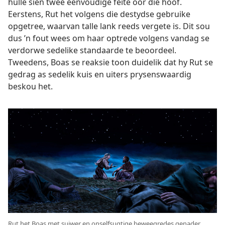
hulle sien twee eenvoudige feite oor die hoof.
Eerstens, Rut het volgens die destydse gebruike
opgetree, waarvan talle lank reeds vergete is. Dit sou
dus ’n fout wees om haar optrede volgens vandag se
verdorwe sedelike standaarde te beoordeel.
Tweedens, Boas se reaksie toon duidelik dat hy Rut se
gedrag as sedelik kuis en uiters prysenswaardig
beskou het.
Rut het Boas met suiwer en onselfsugtige beweegredes genader