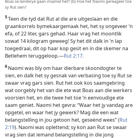
Boas se landerye gaan insamel het? (b) Hoe het Naomi gereageer toe
sy Rut sien?
5
Teen die tyd dat Rut al die are uitgeslaan en die
graankorrels bymekaargemaak het, het sy ongeveer ’n
efa, of 22 liter, gars gehad. Haar vrag het moontlik
sowat 14 kilogram geweeg! Sy het dit dalk in ’n lap
toegedraai, dit op haar kop gesit en in die skemer na
Betlehem teruggeloop.—
Rut 2:17
.
6
Naomi was bly om haar dierbare skoondogter te
sien, en dalk het sy gesnak van verbasing toe sy Rut se
swaar vrag gars sien. Rut het ook kos saamgebring
wat oorgebly het van die ete wat Boas aan die werkers
voorsien het, en die twee het toe ’n eenvoudige ete
saam geniet. Naomi het gevra: “Waar het jy vandag are
opgetel, en waar het jy gewerk? Mag die een wat
belangstelling in jou getoon het, geseënd wees” (
Rut
2:19
). Naomi was oplettend; sy kon aan Rut se swaar
vrag sien dat iemand belangstelling in die jong