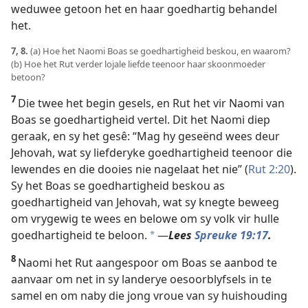
weduwee getoon het en haar goedhartig behandel
het.
7, 8.
(a) Hoe het Naomi Boas se goedhartigheid beskou, en waarom?
(b) Hoe het Rut verder lojale liefde teenoor haar skoonmoeder
betoon?
7
Die twee het begin gesels, en Rut het vir Naomi van
Boas se goedhartigheid vertel. Dit het Naomi diep
geraak, en sy het gesê: “Mag hy geseënd wees deur
Jehovah, wat sy liefderyke goedhartigheid teenoor die
lewendes en die dooies nie nagelaat het nie” (
Rut 2:20
).
Sy het Boas se goedhartigheid beskou as
goedhartigheid van Jehovah, wat sy knegte beweeg
om vrygewig te wees en belowe om sy volk vir hulle
goedhartigheid te beloon.
—
Lees
Spreuke 19:17
.
*
8
Naomi het Rut aangespoor om Boas se aanbod te
aanvaar om net in sy landerye oesoorblyfsels in te
samel en om naby die jong vroue van sy huishouding