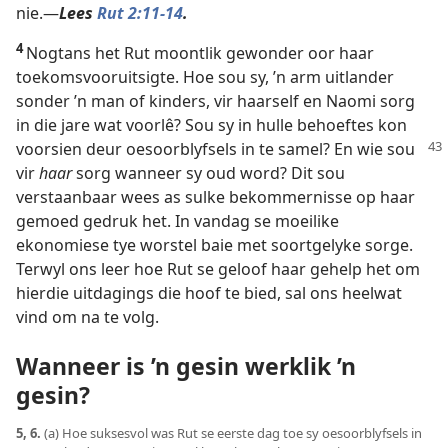
nie.—
Lees
Rut 2:11-14
.
4
Nogtans het Rut moontlik gewonder oor haar
toekomsvooruitsigte. Hoe sou sy, ’n arm uitlander
sonder ’n man of kinders, vir haarself en Naomi sorg
in die jare wat voorlê? Sou sy in hulle behoeftes kon
voorsien deur oesoorblyfsels in te samel? En wie sou
vir
haar
sorg wanneer sy oud word? Dit sou
verstaanbaar wees as sulke bekommernisse op haar
gemoed gedruk het. In vandag se moeilike
ekonomiese tye worstel baie met soortgelyke sorge.
Terwyl ons leer hoe Rut se geloof haar gehelp het om
hierdie uitdagings die hoof te bied, sal ons heelwat
vind om na te volg.
Wanneer is ’n gesin werklik ’n
gesin?
5, 6.
(a) Hoe suksesvol was Rut se eerste dag toe sy oesoorblyfsels in