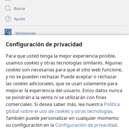
+
+
descendencia,
porque tú has escuchado mi voz”.
Buscar
19
Después de eso, Abrahán volvió adonde
estaban sus sirvientes y todos juntos regresaron a
Ayuda
+
Beer-Seba.
Y Abrahán siguió viviendo en Beer-
Seba.
Donaciones
(abre
20
Tiempo después, le contaron a Abrahán:
una
Configuración de privacidad
+
21
nueva
“Milcá le ha dado hijos a tu hermano Nacor.
El
BIBLIOTECA EN LÍNEA Watchtower™
(abre
ventana)
primogénito se llama Uz, le sigue su hermano Buz y
Para que usted tenga la mejor experiencia posible,
una
22
®
luego están Quemuel —el padre de Aram—,
JW Hub
usamos
cookies
y otras tecnologías similares. Algunas
nueva
(abre
ventana)
+
23
cookies
son necesarias para que el sitio web funcione,
Késed, Hazó, Pildás, Jidlaf y Betuel”.
Betuel
una
®
JW Library
nueva
+
y no se pueden rechazar. Puede aceptar o rechazar
fue el padre de Rebeca.
Ellos fueron los ocho hijos
ventana)
las
cookies
adicionales, que se usan solamente para
que Milcá le dio a Nacor, el hermano de Abrahán.
Watchtower Library
mejorar la experiencia del usuario. Estos datos nunca
24
Y su concubina, que se llamaba Reumá, le dio
se pondrán a la venta ni se utilizarán con fines
estos hijos: Tébah, Gaham, Tahas y Maacá.
comerciales. Si desea saber más, lea nuestra
Política
global sobre el uso de
cookies
y otras tecnologías
.
También puede personalizar en cualquier momento
Copyright
© 2026 Watch Tower Bible and Tract Society of Pennsylvania.
CONDICIONES DE USO
|
POLÍTICA DE PRIVACIDAD
|
su configuración en la
Configuración de privacidad
.
Mo
CONFIGURACIÓN DE PRIVACIDAD