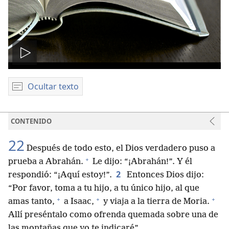
Reproducir
video
Ocultar texto
CONTENIDO
22
Después de todo esto, el Dios verdadero puso a
+
prueba a Abrahán.
Le dijo: “¡Abrahán!”. Y él
2
respondió: “¡Aquí estoy!”.
Entonces Dios dijo:
“Por favor, toma a tu hijo, a tu único hijo, al que
+
+
+
amas tanto,
a Isaac,
y viaja a la tierra de Moria.
Allí preséntalo como ofrenda quemada sobre una de
las montañas que yo te indicaré”.