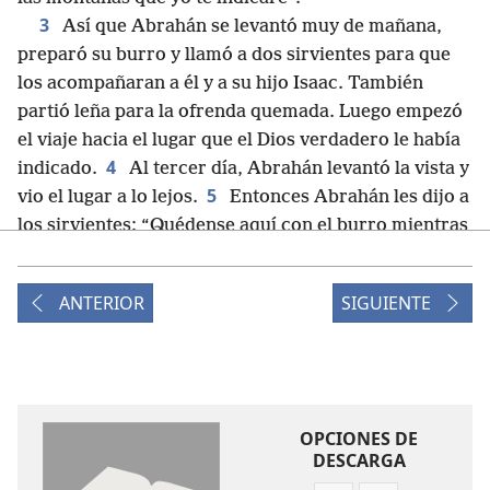
3
Así que Abrahán se levantó muy de mañana,
preparó su burro y llamó a dos sirvientes para que
los acompañaran a él y a su hijo Isaac. También
partió leña para la ofrenda quemada. Luego empezó
el viaje hacia el lugar que el Dios verdadero le había
4
indicado.
Al tercer día, Abrahán levantó la vista y
5
vio el lugar a lo lejos.
Entonces Abrahán les dijo a
los sirvientes: “Quédense aquí con el burro mientras
mi hijo y yo vamos allá a adorar a Dios. Luego
regresaremos”.
ANTERIOR
SIGUIENTE
6
Así que Abrahán agarró la leña para la ofrenda
quemada y la puso sobre su hijo Isaac. Y él se llevó el
*
fuego y el cuchillo,
y los dos siguieron el camino
7
juntos.
Entonces Isaac se dirigió a su padre
Abrahán y dijo: “¡Padre mío!”. Él respondió: “¡Dime,
OPCIONES DE
hijo!”. Isaac preguntó: “Tenemos el fuego y la leña,
DESCARGA
pero ¿dónde está la oveja para la ofrenda