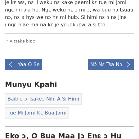
je kɛ wɛ, nɛ ji weku nɛ kake peemi kɛ tue mi jɔmi
ngɛ mi ɔ a he. Ngɛ weku nɛ ɔ mi ɔ, wa buu nɔ tsuaa
nɔ, nɛ a hyɛ we nɔ hɛ mi hulɔ. Si himi nɛ ɔ nɛ jinɛ
i ngɛ hlae ma ná kɛ je ye jokuɛwi a si tɔ̃ɔ.
^
A tsake biɛ ɔ.
Yaa O Se
Nɔ́ Nɛ Tsa Nɔ
Munyu Kpahi
Baiblo ɔ Tsakeɔ Nihi A Si Himi
Tue Mi Jɔmi Kɛ Bua Jɔmi
Eko ɔ, O Bua Maa Jɔ Enɛ ɔ Hu