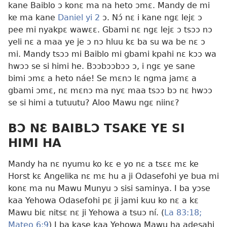
kane Baiblo ɔ konɛ ma na heto ɔmɛ. Mandy de mi
ke ma kane
Daniel yi 2
ɔ. Nɔ́ nɛ i kane ngɛ lejɛ ɔ
pee mi nyakpɛ wawɛɛ. Gbami nɛ ngɛ lejɛ ɔ tsɔɔ nɔ
yeli nɛ a maa ye je ɔ nɔ hluu kɛ ba su wa be nɛ ɔ
mi. Mandy tsɔɔ mi Baiblo mi gbami kpahi nɛ kɔɔ wa
hwɔɔ se si himi he. Bɔɔbɔɔbɔɔ ɔ, i ngɛ ye sane
bimi ɔmɛ a heto náe! Se mɛnɔ lɛ ngma jamɛ a
gbami ɔmɛ, nɛ mɛnɔ ma nyɛ maa tsɔɔ bɔ nɛ hwɔɔ
se si himi a tutuutu? Aloo Mawu ngɛ niinɛ?
BƆ NƐ BAIBLƆ TSAKE YE SI
HIMI HA
Mandy ha nɛ nyumu ko kɛ e yo nɛ a tsɛɛ mɛ ke
Horst kɛ Angelika nɛ mɛ hu a ji Odasefohi ye bua mi
konɛ ma nu Mawu Munyu ɔ sisi saminya. I ba yɔse
kaa Yehowa Odasefohi pɛ ji jami kuu ko nɛ a kɛ
Mawu biɛ nitsɛ nɛ ji Yehowa a tsuɔ ní. (
La 83:18;
Mateo 6:9
) I ba kase kaa Yehowa Mawu ha adesahi