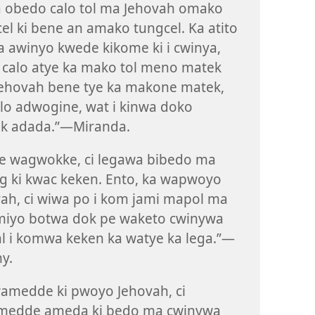
a obedo calo tol ma Jehovah omako
el ki bene an amako tungcel. Ka atito
a awinyo kwede kikome ki i cwinya,
calo atye ka mako tol meno matek
Jehovah bene tye ka makone matek,
o adwogine, wat i kinwa doko
k adada.”—Miranda.
pe wagwokke, ci legawa bibedo ma
 ki kwac keken. Ento, ka wapwoyo
ah, ci wiwa po i kom jami mapol ma
miyo botwa dok pe waketo cwinywa
l i komwa keken ka watye ka lega.”—
y.
amedde ki pwoyo Jehovah, ci
medde ameda ki bedo ma cwinywa