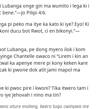
Lubanga onge gin ma wumito i lega ki i
c bene.”—
Jo Pilipi 4:6
.
a pi peko ma itye ka kato ki iye? Eyo! Ki
ekoni ducu bot Rwot, ci en bikonyi.”—
 bot Lubanga, pe dong myero ilok i kom
inge Chantelle owaco ni “Lirem i kin an
twal ka apenye mere pi kony keken kare
ak ki pwone dok atit jami mapol ma
e ki pwoc pire i kwoni? Tika itwero tam i
 iye Jehovah i nino ma tin?
 neno ature maleng, twero tugo cwinywa me