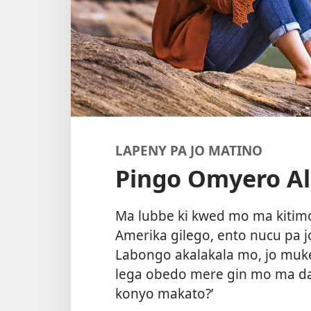
LAPENY PA JO MATINO
Pingo Omyero Al
Ma lubbe ki kwed mo ma kitimo
Amerika gilego, ento nucu pa j
Labongo akalakala mo, jo muken
lega obedo mere gin mo ma da
konyo makato?’