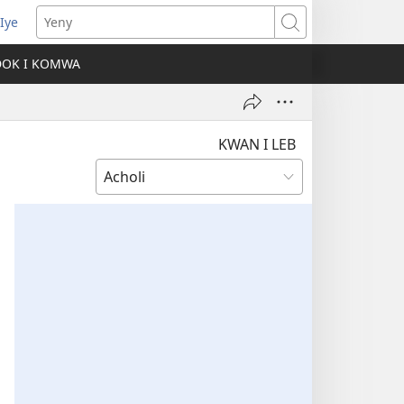
Iye
ens
Yeny
w
DOK I KOMWA
dow)
KWAN I LEB