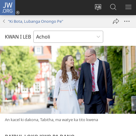
JW.ORG
Dony
Iye
Lok
Yeny
NY
(opens
leb
JW.ORG
ME
"Ki Bota, Lubanga Onongo Pe"
new
me
window)
kabedo
KWAN I LEB
me
intanet
An kacel ki dakona, Tabitha, ma watye ka tito kwena