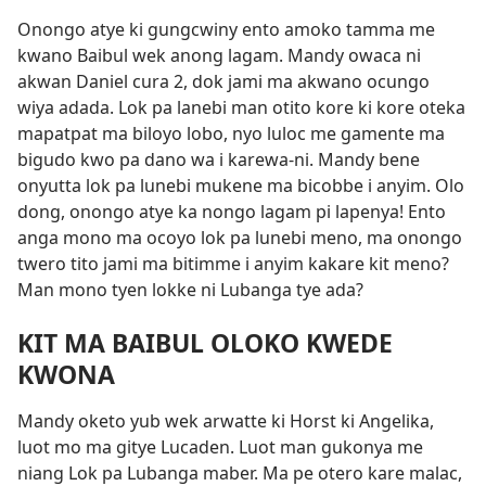
Onongo atye ki gungcwiny ento amoko tamma me
kwano Baibul wek anong lagam. Mandy owaca ni
akwan
Daniel cura 2
, dok jami ma akwano ocungo
wiya adada. Lok pa lanebi man otito kore ki kore oteka
mapatpat ma biloyo lobo, nyo luloc me gamente ma
bigudo kwo pa dano wa i karewa-ni. Mandy bene
onyutta lok pa lunebi mukene ma bicobbe i anyim. Olo
dong, onongo atye ka nongo lagam pi lapenya! Ento
anga mono ma ocoyo lok pa lunebi meno, ma onongo
twero tito jami ma bitimme i anyim kakare kit meno?
Man mono tyen lokke ni Lubanga tye ada?
KIT MA BAIBUL OLOKO KWEDE
KWONA
Mandy oketo yub wek arwatte ki Horst ki Angelika,
luot mo ma gitye Lucaden. Luot man gukonya me
niang Lok pa Lubanga maber. Ma pe otero kare malac,