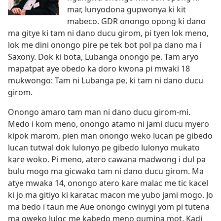
mar, lunyodona gupwonya ki kit
mabeco. GDR onongo opong ki dano
ma gitye ki tam ni dano ducu girom, pi tyen lok meno,
lok me dini onongo pire pe tek bot pol pa dano ma i
Saxony. Dok ki bota, Lubanga onongo pe. Tam aryo
mapatpat aye obedo ka doro kwona pi mwaki 18
mukwongo: Tam ni Lubanga pe, ki tam ni dano ducu
girom.
Onongo amaro tam man ni dano ducu girom-mi.
Medo i kom meno, onongo atamo ni jami ducu myero
kipok marom, pien man onongo weko lucan pe gibedo
lucan tutwal dok lulonyo pe gibedo lulonyo mukato
kare woko. Pi meno, atero cawana madwong i dul pa
bulu mogo ma gicwako tam ni dano ducu girom. Ma
atye mwaka 14, onongo atero kare malac me tic kacel
ki jo ma gitiyo ki karatac macon me yubo jami mogo. Jo
ma bedo i taun me Aue onongo cwinygi yom pi tutena
ma oweko luloc me kabedo meno gumina mot. Kadi