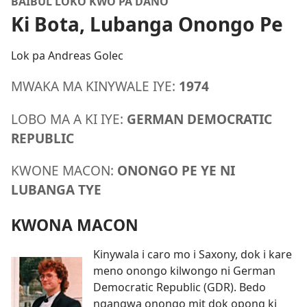
BAIBUL LOKO KWO PA DANO
Ki Bota, Lubanga Onongo Pe
Lok pa Andreas Golec
MWAKA MA KINYWALE IYE:
1974
LOBO MA A KI IYE:
GERMAN DEMOCRATIC
REPUBLIC
KWONE MACON:
ONONGO PE YE NI
LUBANGA TYE
KWONA MACON
Kinywala i caro mo i Saxony, dok i kare
meno onongo kilwongo ni German
Democratic Republic (GDR). Bedo
ngangwa onongo mit dok opong ki