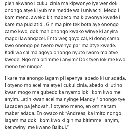
pien akwano i cukul cinia ma kipwonyo iye wer dok
onongo atye ki yub me medde wa i univaciti. Medo i
kom meno, aweko kit mabeco ma kipwonya kwede i
kare ma pud atidi. Gin ma pire tek bota aye onongo
camo kwo, dok man onongo kwako winye ki anyira
mapol lawangacel. Ento wer, goyo cal, ki dong camo
kwo onongo pe twero rwenyo par ma atye kwede.
Kadi wa cal ma agoyo onongo nyuto lworo ma atye
kwede. Ngo ma bitimme i anyim? Dok tyen lok me kwo
mono tye ningo?
I kare ma anongo lagam pi lapenya, abedo ki ur adada.
I otyeno mo acel ma atye i cukul cinia, abedo ki lutino
kwan mogo ma gubedo ka nyamo lok i kom kwo me
anyim. Latin kwan acel ma nyinge Mandy
onongo tye
*
Lacaden pa Jehovah. I otyeno meno, en omina tam
maber adada. En owaco ni: “Andreas, ka imito nongo
lagam ma dok i kom kwo ki gin ma bitimme i anyim,
ket cwinyi me kwano Baibul.”