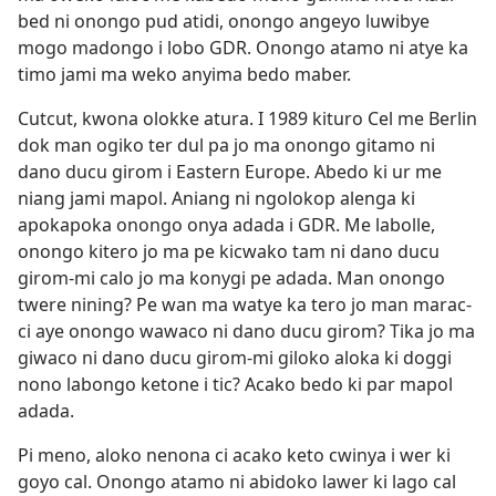
bed ni onongo pud atidi, onongo angeyo luwibye
mogo madongo i lobo GDR. Onongo atamo ni atye ka
timo jami ma weko anyima bedo maber.
Cutcut, kwona olokke atura. I 1989 kituro Cel me Berlin
dok man ogiko ter dul pa jo ma onongo gitamo ni
dano ducu girom i Eastern Europe. Abedo ki ur me
niang jami mapol. Aniang ni ngolokop alenga ki
apokapoka onongo onya adada i GDR. Me labolle,
onongo kitero jo ma pe kicwako tam ni dano ducu
girom-mi calo jo ma konygi pe adada. Man onongo
twere nining? Pe wan ma watye ka tero jo man marac-
ci aye onongo wawaco ni dano ducu girom? Tika jo ma
giwaco ni dano ducu girom-mi giloko aloka ki doggi
nono labongo ketone i tic? Acako bedo ki par mapol
adada.
Pi meno, aloko nenona ci acako keto cwinya i wer ki
goyo cal. Onongo atamo ni abidoko lawer ki lago cal