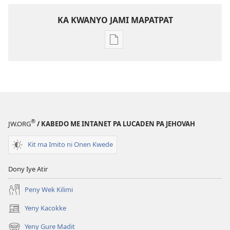
KA KWANYO JAMI MAPATPAT
Yero
Bukke
me
kompiuta
me
akwanya
"Ki
®
JW.ORG
/ KABEDO ME INTANET PA LUCADEN PA JEHOVAH
Bota,
Lubanga
Kit ma Imito ni Onen Kwede
Onongo
Pe"
Dony Iye Atir
Peny Wek Kilimi
Yeny Kacokke
(opens
new
Yeny Gure Madit