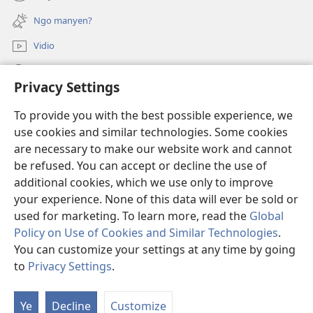
(opens
window)
new
Ngo manyen?
window)
Vidio
Yeny
Privacy Settings
Miyo Mot
(opens
To provide you with the best possible experience, we
new
use cookies and similar technologies. Some cookies
window)
Laibari me Intanet me Watchtower
are necessary to make our website work and cannot
(opens
be refused. You can accept or decline the use of
new
®
JW Hub
window)
additional cookies, which we use only to improve
(opens
new
your experience. None of this data will ever be sold or
window)
used for marketing. To learn more, read the
Global
Policy on Use of Cookies and Similar Technologies
.
Copyright
© 2026 Watch Tower Bible and Tract Society of Pennsylvania.
You can customize your settings at any time by going
LOK MA KWAKO TIC KWEDE
|
MUNG MA KWAKO IN
|
PRIVACY
to
Privacy Settings
.
SETTINGS
Ye
Decline
Customize