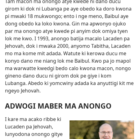
Tam macon ma onongo atye kwede ni dano ducu
girom ki dok ni Lubanga pe aye obedo ka doro kwona
pi mwaki 18 mukwongo; ento i nge meno, Baibul aye
dong obedo ka loko kwona. Gin ma apwonyo ojuko
par ma onongo atye kwede pi anyim dok omiya tyen
lok me kwo. I 1993, anongo batija macalo Lacaden pa
Jehovah, dok i mwaka 2000, anyomo Tabitha, Lacaden
mo ma kome mit adada. Watute ki kerowa ducu me
konyo dano me niang lok me Baibul. Kwo pa jo mapol
ma warwatte kwedgi bedo calo kwona macon, nongo
gineno dano ducu ni girom dok pe giye i kom
Lubanga. Abedo ki yomcwiny adada ka anyuttigi kit me
ngeyo Jehovah.
ADWOGI MABER MA ANONGO
I kare ma acako ribbe ki
Lucaden pa Jehovah,
lunyodona onongo gitye