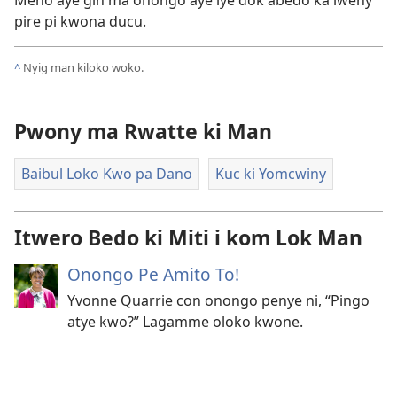
Meno aye gin ma onongo aye iye dok abedo ka lweny
pire pi kwona ducu.
^
Nyig man kiloko woko.
Pwony ma Rwatte ki Man
Baibul Loko Kwo pa Dano
Kuc ki Yomcwiny
Itwero Bedo ki Miti i kom Lok Man
Onongo Pe Amito To!
Yvonne Quarrie con onongo penye ni, “Pingo
atye kwo?” Lagamme oloko kwone.