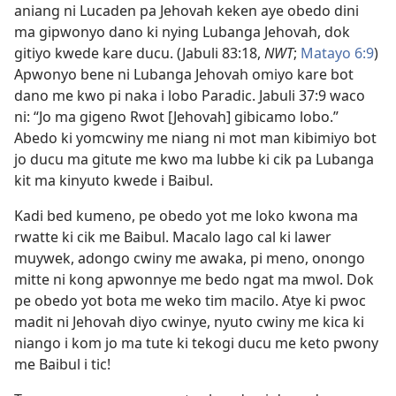
aniang ni Lucaden pa Jehovah keken aye obedo dini
ma gipwonyo dano ki nying Lubanga Jehovah, dok
gitiyo kwede kare ducu. (
Jabuli 83:18
,
NWT
;
Matayo 6:9
)
Apwonyo bene ni Lubanga Jehovah omiyo kare bot
dano me kwo pi naka i lobo Paradic.
Jabuli 37:9
waco
ni: “Jo ma gigeno Rwot [Jehovah] gibicamo lobo.”
Abedo ki yomcwiny me niang ni mot man kibimiyo bot
jo ducu ma gitute me kwo ma lubbe ki cik pa Lubanga
kit ma kinyuto kwede i Baibul.
Kadi bed kumeno, pe obedo yot me loko kwona ma
rwatte ki cik me Baibul. Macalo lago cal ki lawer
muywek, adongo cwiny me awaka, pi meno, onongo
mitte ni kong apwonnye me bedo ngat ma mwol. Dok
pe obedo yot bota me weko tim macilo. Atye ki pwoc
madit ni Jehovah diyo cwinye, nyuto cwiny me kica ki
niango i kom jo ma tute ki tekogi ducu me keto pwony
me Baibul i tic!