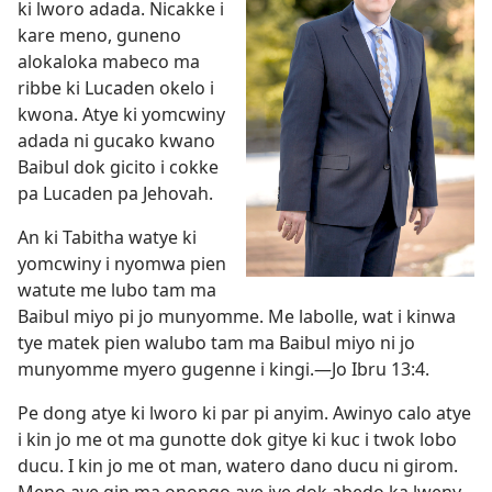
ki lworo adada. Nicakke i
kare meno, guneno
alokaloka mabeco ma
ribbe ki Lucaden okelo i
kwona. Atye ki yomcwiny
adada ni gucako kwano
Baibul dok gicito i cokke
pa Lucaden pa Jehovah.
An ki Tabitha watye ki
yomcwiny i nyomwa pien
watute me lubo tam ma
Baibul miyo pi jo munyomme. Me labolle, wat i kinwa
tye matek pien walubo tam ma Baibul miyo ni jo
munyomme myero gugenne i kingi.​—
Jo Ibru 13:4
.
Pe dong atye ki lworo ki par pi anyim. Awinyo calo atye
i kin jo me ot ma gunotte dok gitye ki kuc i twok lobo
ducu. I kin jo me ot man, watero dano ducu ni girom.