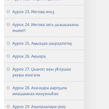
Аурок 23. Иегова ихьӡ
Аурок 24. Иегова зегь џьашьахәны
ишеит!
Аурок 25. Аҩызцәа шырҳалатәу
Аурок 26. Аҿыхра
Аурок 27. Џьанаҭ аҿы уҟоушәа
ухаҿы иаагала
Аурок 28. Ахачҳара аарԥшла
ииашамкәа ианузныҟәо
Аурок 29. Ахынраалара улаз