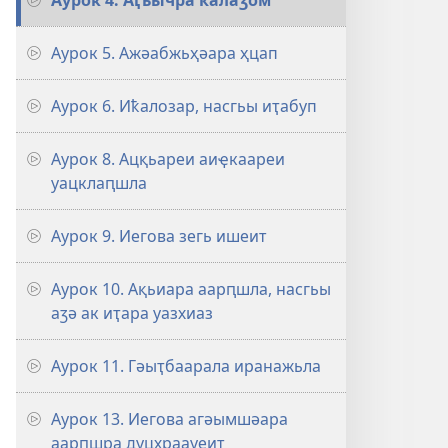
Аурок 4. Аӷьычра ҟалаӡом
Аурок 5. Ажәабжьҳәара ҳцап
Аурок 6. Иҟалозар, насгьы иҭабуп
Аурок 8. Ацқьареи аиҿкаареи
уацклаԥшла
Аурок 9. Иегова зегь ишеит
Аурок 10. Ақьиара аарԥшла, насгьы
аӡә ак иҭара уазхиаз
Аурок 11. Гәыҭбаарала иранажьла
Аурок 13. Иегова агәымшәара
аарԥшра дуцхраауеит