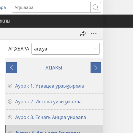
ара
ens
Аԥшаара
w
ЗКНЫ
dow)
АԤХЬАРА
АҴАКЫ
Шьҭахьҟа
Анаҩс
Аурок 1. Уҭаацәа урзыӡырҩла
Аурок 2. Иегова уизыӡырҩла
Аурок 3. Еснагь Анцәа уиҳәала