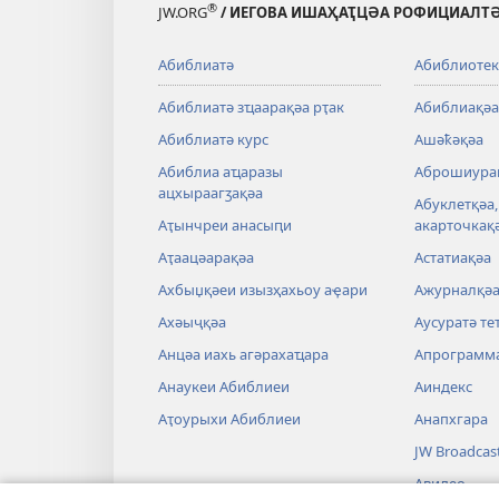
®
JW.ORG
/ ИЕГОВА ИШАҲАҬЦӘА РОФИЦИАЛТӘ
Абиблиатә
Абиблиотек
Абиблиатә зҵаарақәа рҭак
Абиблиақәа
Абиблиатә курс
Ашәҟәқәа
Абиблиа аҵаразы
Аброшиура
ацхыраагӡақәа
Абуклетқәа
Аҭынчреи анасыԥи
акарточкақә
Аҭаацәарақәа
Астатиақәа
Ахбыџқәеи изызҳахьоу аҿари
Ажурналқә
Ахәыҷқәа
Аусуратә те
Анцәа иахь агәрахаҵара
Апрограмм
Анаукеи Абиблиеи
Аиндекс
Аҭоурыхи Абиблиеи
Анапхгара
JW Broadcas
Авидео