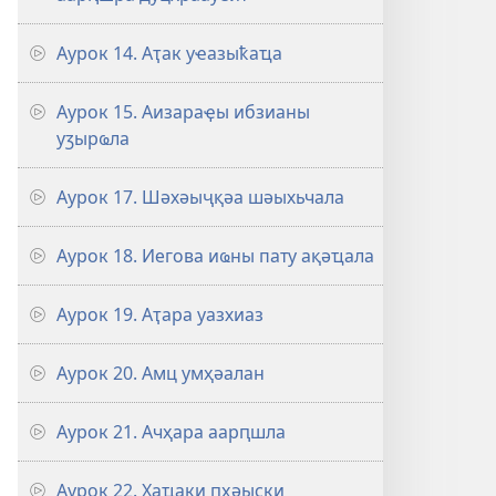
Аурок 14. Аҭак уҽазыҟаҵа
Аурок 15. Аизараҿы ибзианы
уӡырҩла
Аурок 17. Шәхәыҷқәа шәыхьчала
Аурок 18. Иегова иҩны пату ақәҵала
Аурок 19. Аҭара уазхиаз
Аурок 20. Амц умҳәалан
Аурок 21. Ачҳара аарԥшла
Аурок 22. Хаҵаки ԥҳәыски