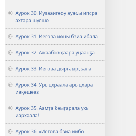
Аурок 30. Иузааигәоу ауаҩы иԥсра
ахгара шулшо
Аурок 31. Иегова иҩны бзиа ибала
Аурок 32. Ажәабжьҳәара уцаанӡа
Аурок 33. Иегова дыргәырӷьала
Аурок 34. Урыцхраала арыцҳара
иақәшәаз
Аурок 35. Аамҭа ҟәыӷарала ухы
иархәала!
Аурок 36. «Иегова бзиа иибо