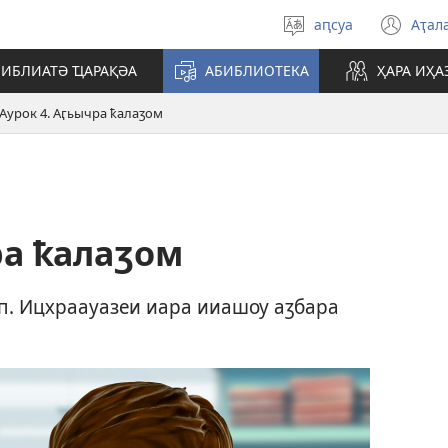
аԥсуа
Аҭал
Иалышәх
(op
абызшәа
ne
БИБЛИАТӘ ҴАРАҚӘА
АБИБЛИОТЕКА
ҲАРА ИҲА
win
Аурок 4. Аӷьычра ҟалаӡом
ра ҟалаӡом
п. Ицхраауазеи иара ииашоу аӡбара