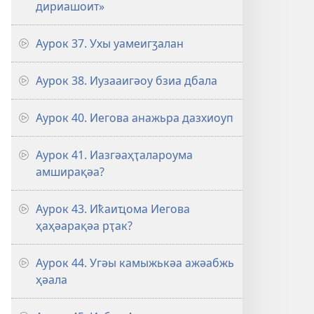
дириашоит»
Аурок 37. Ухы уамеигӡалан
Аурок 38. Иузааигәоу бзиа дбала
Аурок 40. Иегова анажьра дазхиоуп
Аурок 41. Иазгәаҳҭалароума
амширақәа?
Аурок 43. Иҟаиҵома Иегова
ҳаҳәарақәа рҭак?
Аурок 44. Угәы камыжькәа ажәабжь
ҳәала