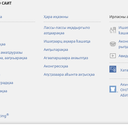
 САИТ
а
Ҳара иҳазкны
Ирласны 
Лассы-лассы иқәдыргыло
Ишәҭ
азҵаарақәа
ҟашә
Ишәҭаарц аҳәара ҟашәҵа
Акон
қәа
(opens
рыԥ
Аиԥыларақәа
new
, амаҵзуразы
Авид
window)
а, ааԥхьарақәа
Агәаларшәара ахәылԥаз
Аконгрессқәа
Хат
(opens
а
Аԥсҭазаара аҟынтә ахҭысқәа
new
традқәа
window)
Ахь
ОНЛ
ақәа
(opens
АБИ
new
window)
®
ting