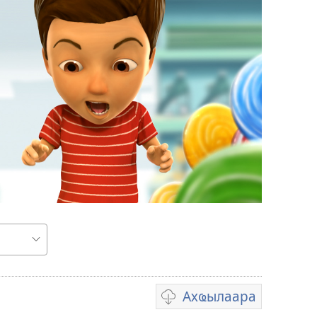
Ахҩылаара
Авидеонҵамҭа