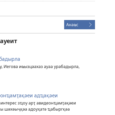
аҭаҩразы
еиуеиԥшым
азнеишьақәа
Анаҩс
ауеит
абадырла
, Иегова иҩызцәахаз ауаа урабадырла,
еонҵамҭақәеи адҵақәеи
аинтерес зҵоу арҭ авидеонҵамҭақәеи
ы шәхәыҷқәа адоуҳатә ҵабыргқәа