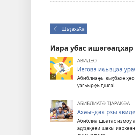
Шьҭахьҟа
Иара убас ишәгәаԥхар 
АВИДЕО
Иегова иҩызцәа ур
Абиблиаҿы зыӡбахә ҳәоу
уагьырҿыԥшла!
АБИБЛИАТӘ ҴАРАҚӘА
Ахәыҷқәа рзы авид
Абиблиа шьаҭас измоу 
адҵақәеи шәхы иархәан