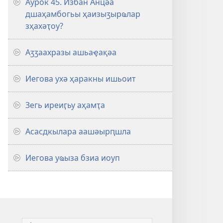
Аурок 45. Избан Анцәа
дшаҳамбогьы ҳаизыӡырҩлар
зҳахәҭоу?
Аӡӡаахразы ашьаҿақәа
Иегова ухә ҳаракны ишьоит
Зегь иреиӷьу аҳамҭа
Асасдкылара аашәырԥшла
Иегова уҩыза бзиа иоуп