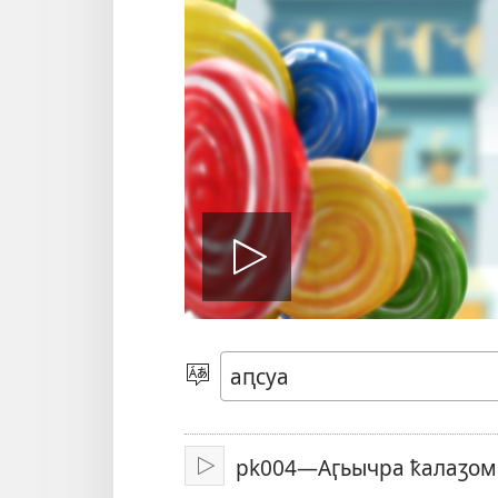
Аҿакра
Абызшәа
алхра
pk004—Аӷьычра ҟалаӡом
Арҳәара