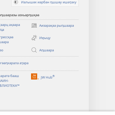
Иалышәх иарбан ԥшшәу ишәҭаху
аԥшааразы азхьарԥшқәа
аарц аҳәара
Аизарақәа рыԥшаара
(opens
ҵа
new
грессқәа
window)
Иҿыцу
шаара
ео
Аԥшаара
әгәаԥхарала аҭара
чаратә бааш
®
JW Hub
(opens
АИН-
new
БЛИОТЕКА™
window)