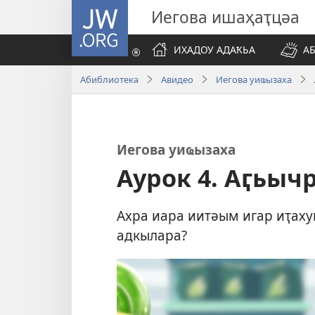
JW.ORG
Иегова ишаҳаҭцәа
ИХАДОУ АДАҞЬА
А
Абиблиотека
Авидео
Иегова уиҩызаха
Иегова уиҩызаха
Аурок 4. Аӷьыч
Ахра иара иитәым игар иҭаху
адкылара?