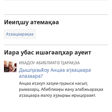
аҭаҩразы
еиуеиԥшым
азнеишьақәа
Иеиԥшу атемақәа
Аҭаацәарақәа
Иара убас ишәгәаԥхар ауеит
ИХАДОУ АБИБЛИАТӘ ҴАРАҚӘА
Дышԥазыҟоу Анцәа аҭаацәара
алазаара?
Анцәа иҭахуп хаҵеи-ԥҳәыси насыԥ
рымазарц. Абиблиаҿы иану алабжьарақәа
аҭаацәара иалоу аӡәырҩы ирыцхрааит.