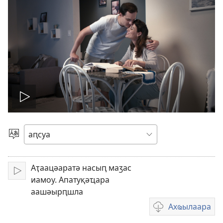
Аҿакра
Абызшәа
алхра
Аҭаацәаратә насыԥ маӡас
Арҳәара
иамоу. Апатуқәҵара
аашәырԥшла
Ахҩылаара
Авидеонҵамҭа