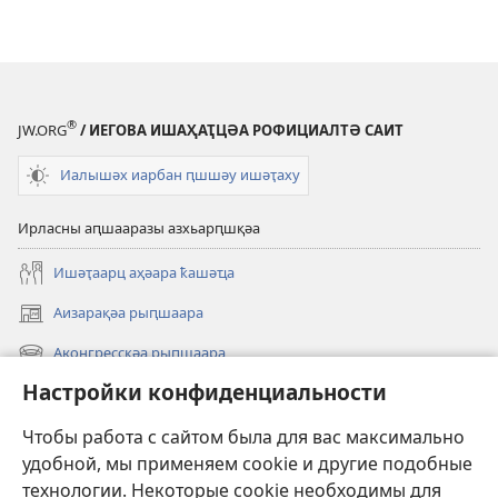
®
JW.ORG
/ ИЕГОВА ИШАҲАҬЦӘА РОФИЦИАЛТӘ САИТ
Иалышәх иарбан ԥшшәу ишәҭаху
Ирласны аԥшааразы азхьарԥшқәа
Ишәҭаарц аҳәара ҟашәҵа
Аизарақәа рыԥшаара
(opens
new
Аконгрессқәа рыԥшаара
(opens
window)
new
Настройки конфиденциальности
Иҿыцу
window)
Авидео
Чтобы работа с сайтом была для вас максимально
удобной, мы применяем cookie и другие подобные
Аԥшаара
технологии. Некоторые cookie необходимы для