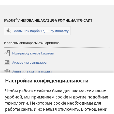
®
JW.ORG
/ ИЕГОВА ИШАҲАҬЦӘА РОФИЦИАЛТӘ САИТ
Иалышәх иарбан ԥшшәу ишәҭаху
Ирласны аԥшааразы азхьарԥшқәа
Ишәҭаарц аҳәара ҟашәҵа
Аизарақәа рыԥшаара
(opens
new
Аконгрессқәа рыԥшаара
(opens
window)
new
Настройки конфиденциальности
Иҿыцу
window)
Авидео
Чтобы работа с сайтом была для вас максимально
удобной, мы применяем cookie и другие подобные
Аԥшаара
технологии. Некоторые cookie необходимы для
работы сайта, и их нельзя отключить. В отношении
Хатәгәаԥхарала аҭара
(opens