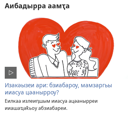
Аибадырра аамҭа
Изакәызеи ари: бзиабароу, мамзаргьы
ииасуа цәанырроу?
Еилкаа излеиԥшым ииасуа ацәанырреи
ииашаҵәҟьоу абзиабареи.